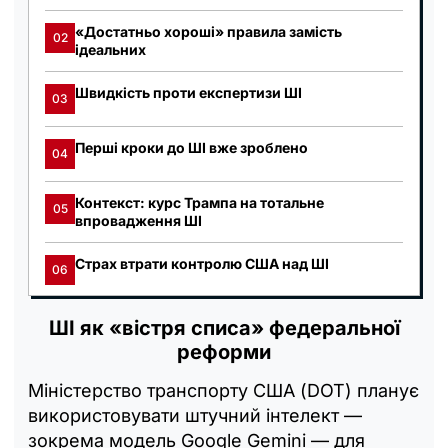
«Достатньо хороші» правила замість
02
ідеальних
Швидкість проти експертизи ШІ
03
Перші кроки до ШІ вже зроблено
04
Контекст: курс Трампа на тотальне
05
впровадження ШІ
Страх втрати контролю США над ШІ
06
ШІ як «вістря списа» федеральної
реформи
Міністерство транспорту США (DOT) планує
використовувати штучний інтелект —
зокрема модель Google Gemini — для