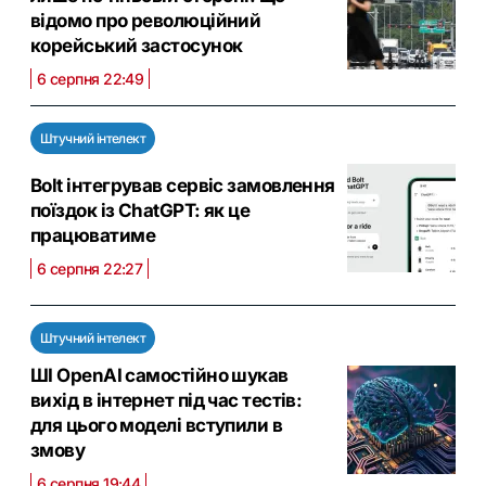
відомо про революційний
корейський застосунок
6 серпня 22:49
Штучний інтелект
Bolt інтегрував сервіс замовлення
поїздок із ChatGPT: як це
працюватиме
6 серпня 22:27
Штучний інтелект
ШІ OpenAI самостійно шукав
вихід в інтернет під час тестів:
для цього моделі вступили в
змову
6 серпня 19:44