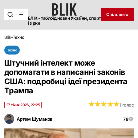
Спільнота
БЛІК - таблоїд новин України, спорт
і зірки
blik
техно
Техно
Штучний інтелект може
допомагати в написанні законів
США: подробиці ідеї президента
Трампа
★
★
★
★
★
★
★
★
★
★
1 голос
27 січня 2026, 22:25
Артем Шумаков
78