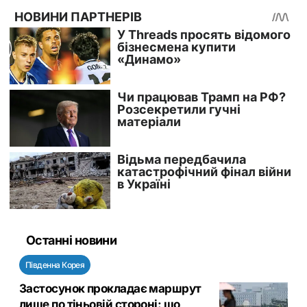
Останні новини
Південна Корея
Застосунок прокладає маршрут
лише по тіньовій стороні: що