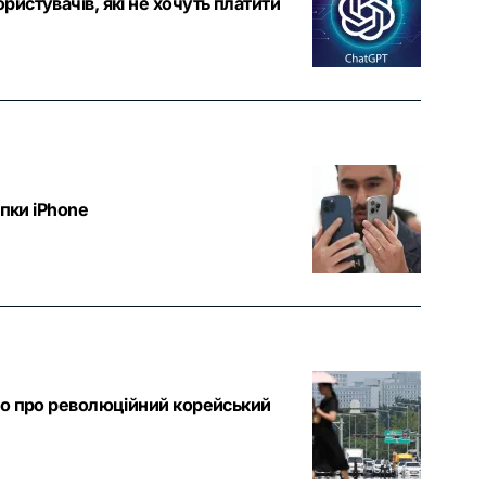
истувачів, які не хочуть платити
упки iPhone
мо про революційний корейський