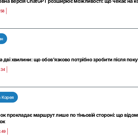
вна версія ChatGPT розширює можливості: що чекає на кор
:58
он
а дві хвилини: що обов'язково потрібно зробити після пок
:34
а Корея
ок прокладає маршрут лише по тіньовій стороні: що відо
ок
2:49