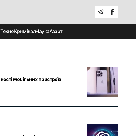
о
Техно
Кримінал
Наука
Азарт
йності мобільних пристроїв