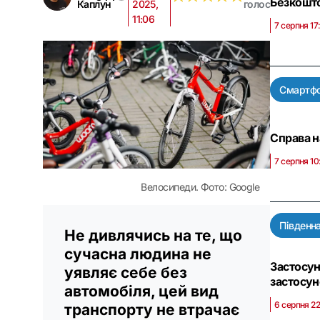
Безкошто
Каплун
2025,
голос
11:06
7 серпня 17
Смартф
Справа н
7 серпня 10
Велосипеди. Фото: Google
Південн
Не дивлячись на те, що
сучасна людина не
Застосун
уявляє себе без
застосун
автомобіля, цей вид
6 серпня 2
транспорту не втрачає