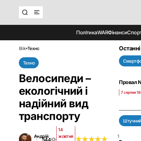
Політика
WAR
Фінанси
Спор
Останні
blik
техно
Смартф
Техно
Велосипеди –
Провал N
екологічний і
7 серпня 18
надійний вид
транспорту
Штучний
14
Андрій
жовтня
1
★
★
★
★
★
★
★
★
★
★
544