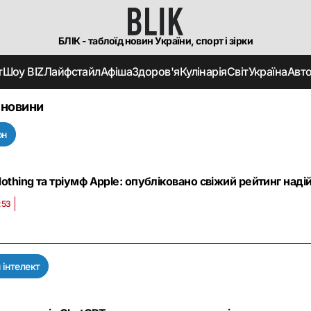
БЛІК - таблоїд новин України, спорт і зірки
т
Шоу BIZ
Лайфстайл
Афіша
Здоров'я
Кулінарія
Світ
Україна
Авт
 новини
он
othing та тріумф Apple: опубліковано свіжий рейтинг наді
:53
 інтелект