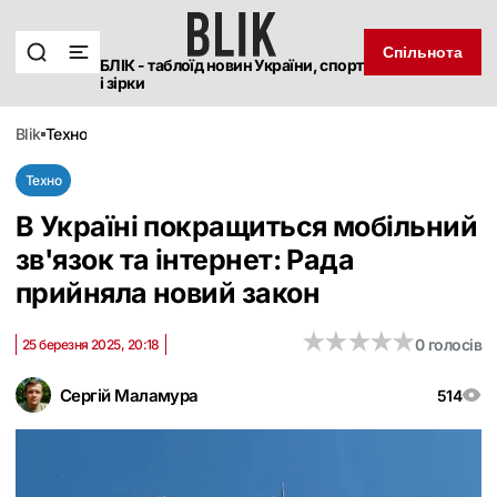
Спільнота
БЛІК - таблоїд новин України, спорт
і зірки
blik
техно
Техно
В Україні покращиться мобільний
зв'язок та інтернет: Рада
прийняла новий закон
★
★
★
★
★
★
★
★
★
★
0 голосів
25 березня 2025, 20:18
Сергій Маламура
514