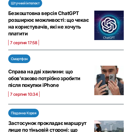
Штучний інтелект
Безкоштовна версія ChatGPT
розширює можливості: що чекає
на користувачів, які не хочуть
платити
7 серпня 17:58
Смартфон
Справа на дві хвилини: що
обов'язково потрібно зробити
після покупки iPhone
7 серпня 10:34
Південна Корея
Застосунок прокладає маршрут
лише по тіньовій стороні: що