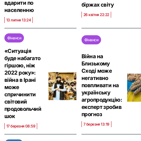
вдарити по
біржах світу
населенню
26 квітня 22:22
13 липня 13:24
Фінанси
Фінанси
«‎Ситуація
Війна на
буде набагато
Близькому
гіршою, ніж
Сході може
2022 року»:
негативно
війна в Ірані
повпливати на
може
українську
спричинити
агропродукцію:
світовий
експерт зробив
продовольчий
прогноз
шок
7 березня 13:19
17 березня 08:59