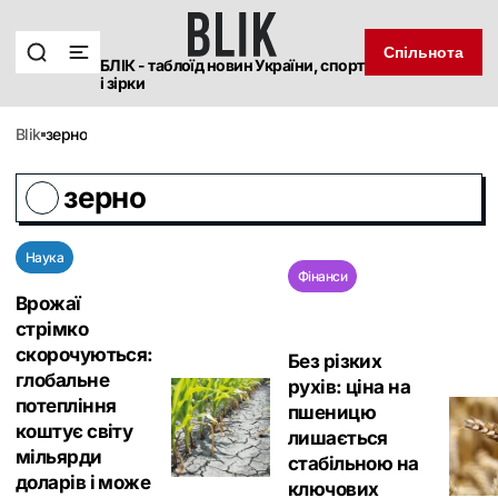
Спільнота
БЛІК - таблоїд новин України, спорт
і зірки
blik
зерно
зерно
Наука
Фінанси
Врожаї
стрімко
скорочуються:
Без різких
глобальне
рухів: ціна на
потепління
пшеницю
коштує світу
лишається
мільярди
стабільною на
доларів і може
ключових