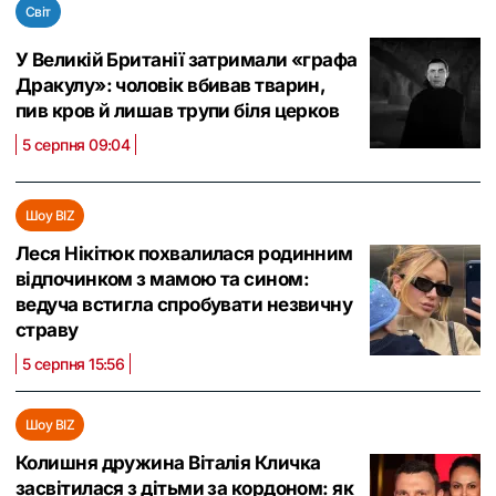
Світ
У Великій Британії затримали «графа
Дракулу»: чоловік вбивав тварин,
пив кров й лишав трупи біля церков
5 серпня 09:04
Шоу BIZ
Леся Нікітюк похвалилася родинним
відпочинком з мамою та сином:
ведуча встигла спробувати незвичну
страву
5 серпня 15:56
Шоу BIZ
Колишня дружина Віталія Кличка
засвітилася з дітьми за кордоном: як