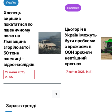
Україна
Політика
Хлопець
вирішив
покататися по
Цьогоріч в
пшеничному
Україні можуть
полю на
бути проблеми
Львівщині:
з врожаєм: в
згоріло авто і
ООН зробили
50 тонн
невтішний
пшениці –
прогноз
відео наслідків
7 квітня 2025, 14:41
29 липня 2025,
20:55
1
Зараз в тренді