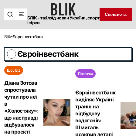
Спільнота
БЛІК - таблоїд новин України, спорт
і зірки
blik
Євроінвестбанк
Євроінвестбанк
Шоу BIZ
Політика
Діана Зотова
спростувала
Євроінвестбанк
чутки про неї
виділяє Україні
в
транш на
«Холостяку»:
відбудову
що насправді
водогонів:
відбувалося
Шмигаль
на проєкті
розкрив деталі