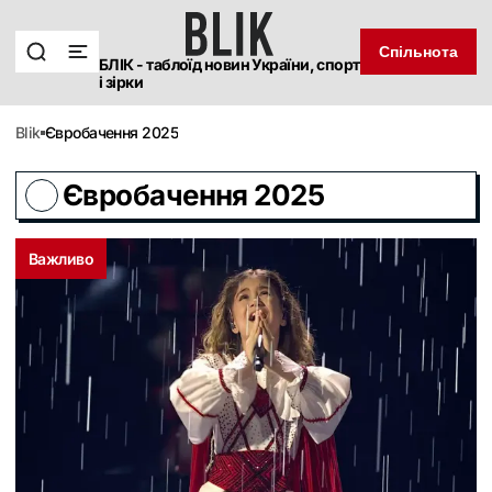
Спільнота
БЛІК - таблоїд новин України, спорт
і зірки
blik
Євробачення 2025
Євробачення 2025
Важливо