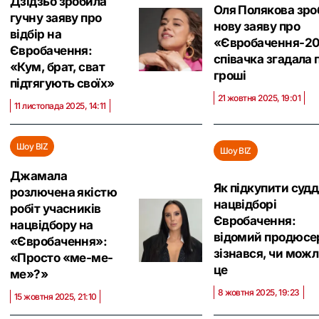
Дзідзьо зробила
Оля Полякова зро
гучну заяву про
нову заяву про
відбір на
«Євробачення-20
Євробачення:
співачка згадала 
«‎Кум, брат, сват
гроші
підтягують своїх»
21 жовтня 2025, 19:01
11 листопада 2025, 14:11
Шоу BIZ
Шоу BIZ
Джамала
Як підкупити судд
розлючена якістю
нацвідборі
робіт учасників
Євробачення:
нацвідбору на
відомий продюсе
«Євробачення»‎:
зізнався, чи мож
«‎Просто «ме-ме-
це
ме»?»
8 жовтня 2025, 19:23
15 жовтня 2025, 21:10