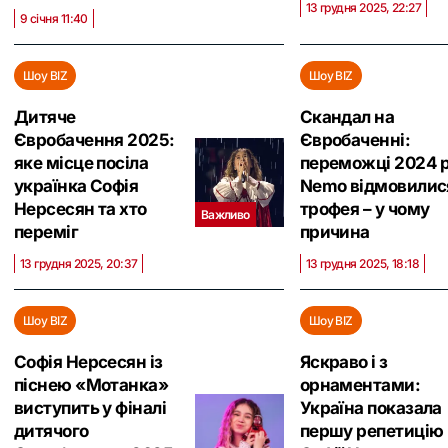
13 грудня 2025, 22:27
9 січня 11:40
Шоу BIZ
Шоу BIZ
Дитяче
Скандал на
Євробачення 2025:
Євробаченні:
яке місце посіла
переможці 2024 
українка Софія
Nemo відмовилися
Нерсесян та хто
трофея – у чому
Важливо
переміг
причина
13 грудня 2025, 20:37
13 грудня 2025, 18:18
Шоу BIZ
Шоу BIZ
Софія Нерсесян із
Яскраво і з
піснею «Мотанка»
орнаментами:
виступить у фіналі
Україна показала
дитячого
першу репетицію