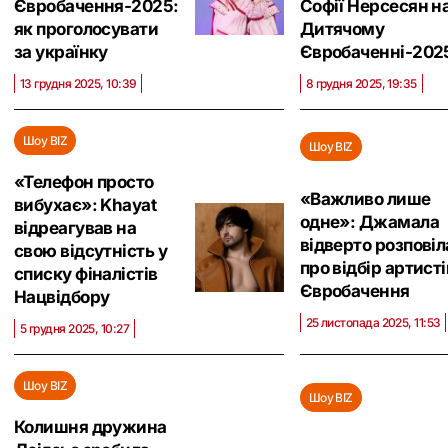
Євробачення-2025:
Софії Нерсесян н
як проголосувати
Дитячому
за українку
Євробаченні-202
13 грудня 2025, 10:39
8 грудня 2025, 19:35
Шоу BIZ
Шоу BIZ
«Телефон просто
«Важливо лише
вибухає»: Khayat
одне»: Джамала
відреагував на
відверто розповіл
свою відсутність у
про відбір артисті
списку фіналістів
Євробачення
Нацвідбору
25 листопада 2025, 11:53
5 грудня 2025, 10:27
Шоу BIZ
Шоу BIZ
Колишня дружина