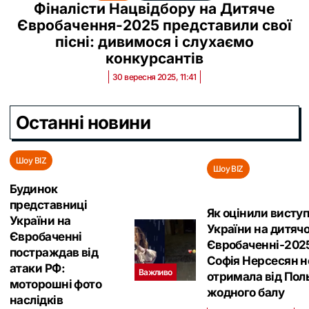
Фіналісти Нацвідбору на Дитяче
Євробачення-2025 представили свої
пісні: дивимося і слухаємо
конкурсантів
30 вересня 2025, 11:41
Останні новини
Шоу BIZ
Шоу BIZ
Будинок
представниці
Як оцінили висту
України на
України на дитяч
Євробаченні
Євробаченні-202
постраждав від
Софія Нерсесян н
атаки РФ:
Важливо
отримала від Пол
моторошні фото
жодного балу
наслідків