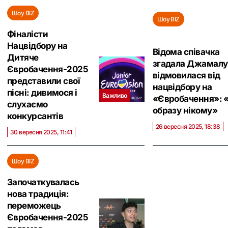
Шоу BIZ
Шоу BIZ
Фіналісти
Нацвідбору на
Відома співачка
Дитяче
згадала Джамалу 
Євробачення-2025
відмовилася від
представили свої
нацвідбору на
пісні: дивимося і
Важливо
«Євробачення‎»: «
слухаємо
образу нікому»
конкурсантів
26 вересня 2025, 18:38
30 вересня 2025, 11:41
Шоу BIZ
Започаткувалась
нова традиція:
переможець
Євробачення-2025