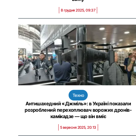
8 грудня 2025, 09:37
Техно
Антишахедний «Джміль»: в Україні показали
розроблений перехоплювач ворожих дронів-
камікадзе — що він вміє
5 вересня 2025, 20:13