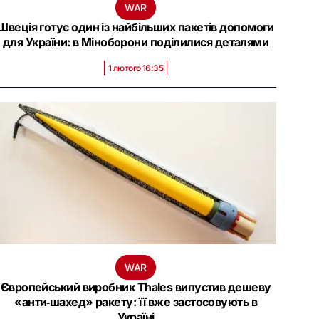
WAR
Швеція готує один із найбільших пакетів допомоги
для України: в Міноборони поділилися деталями
1 лютого 16:35
WAR
Європейський виробник Thales випустив дешеву
«анти‑шахед» ракету: її вже застосовують в
Україні