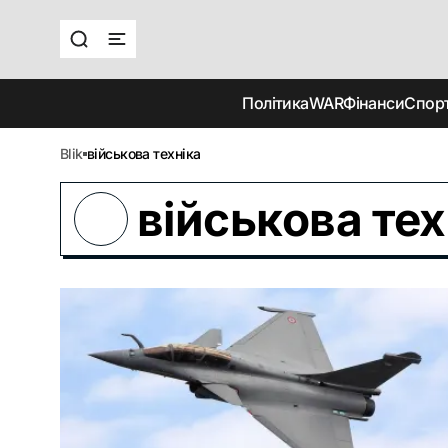
Політика
WAR
Фінанси
Спор
blik
військова техніка
військова тех