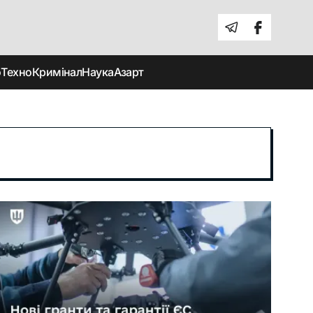
о
Техно
Кримінал
Наука
Азарт