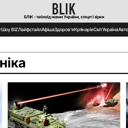
БЛІК - таблоїд новин України, спорт і зірки
т
Шоу BIZ
Лайфстайл
Афіша
Здоров'я
Кулінарія
Світ
Україна
Авт
ніка