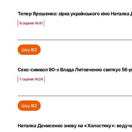
Тепер Ярошенко: зірка українського кіно Наталк
8 серпня 14:41
Шоу BIZ
Секс-символ 90-х Влада Литовченко святкує 56-рі
7 серпня 14:24
Шоу BIZ
Наталка Денисенко знову на «Холостяку»: ведуч