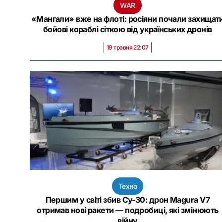
WAR
«Мангали» вже на флоті: росіяни почали захищат
бойові кораблі сіткою від українських дронів
19 травня 22:07
Техно
Першим у світі збив Су-30: дрон Magura V7
отримав нові ракети — подробиці, які змінюють
війну