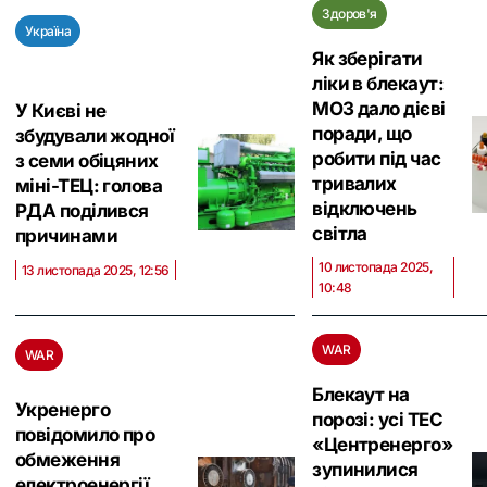
Здоров'я
Україна
Як зберігати
ліки в блекаут:
МОЗ дало дієві
У Києві не
поради, що
збудували жодної
робити під час
з семи обіцяних
тривалих
міні-ТЕЦ: голова
відключень
РДА поділився
світла
причинами
10 листопада 2025,
13 листопада 2025, 12:56
10:48
WAR
WAR
Блекаут на
Укренерго
порозі: усі ТЕС
повідомило про
«Центренерго»
обмеження
зупинилися
електроенергії