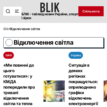
Спільнота
БЛІК - таблоїд новин України, спорт
і зірки
blik
Відключення світла
Відключення світла
WAR
Україна
«Ми повинні до
Ситуація в
цього
деяких
готуватися»: у
регіонах
КМДА
покращується:
попередили про
оприлюднено
тривалі
графіки
відключення
відключень
світла та тепла
електроенергії