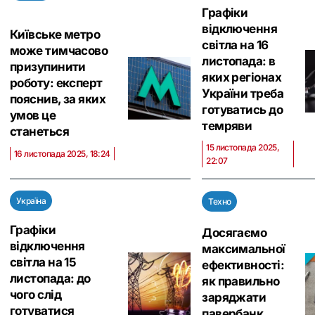
Графіки
відключення
Київське метро
світла на 16
може тимчасово
листопада: в
призупинити
яких регіонах
роботу: експерт
України треба
пояснив, за яких
готуватись до
умов це
темряви
станеться
15 листопада 2025,
16 листопада 2025, 18:24
22:07
Україна
Техно
Графіки
Досягаємо
відключення
максимальної
світла на 15
ефективності:
листопада: до
як правильно
чого слід
заряджати
готуватися
павербанк