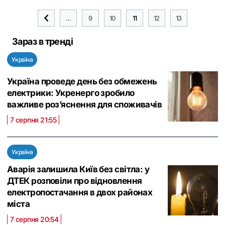
...
9
10
11
12
13
Зараз в тренді
Україна
Україна проведе день без обмежень
електрики: Укренерго зробило
важливе роз’яснення для споживачів
7 серпня 21:55
Україна
Аварія залишила Київ без світла: у
ДТЕК розповіли про відновлення
електропостачання в двох районах
міста
7 серпня 20:54