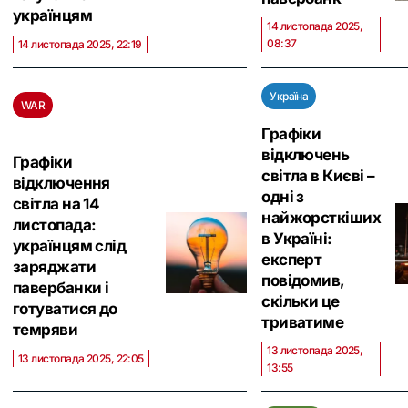
українцям
14 листопада 2025,
08:37
14 листопада 2025, 22:19
Україна
WAR
Графіки
відключень
Графіки
світла в Києві –
відключення
одні з
світла на 14
найжорсткіших
листопада:
в Україні:
українцям слід
експерт
заряджати
повідомив,
павербанки і
скільки це
готуватися до
триватиме
темряви
13 листопада 2025,
13 листопада 2025, 22:05
13:55