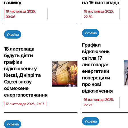
взимку
на 19 листопада
19 листопада 2025,
18 листопада 2025,
00:06
22:59
Україна
Україна
Графіки
18 листопада
відключень
будуть діяти
світла 17
графіки
листопада:
відключень: у
енергетики
Києві, Дніпрі та
попередили
Одесі знову
про нові
обмежене
відключення
енергопостачання
16 листопада 2025,
17 листопада 2025, 21:07
22:27
Україна
Україна