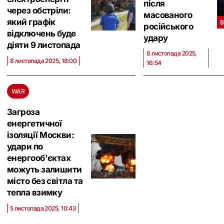
після
через обстріли:
масованого
який графік
В
російського
відключень буде
удару
діяти 9 листопада
8 листопада 2025,
8 листопада 2025, 18:00
16:54
WAR
Загроза
енергетичної
ізоляції Москви:
удари по
енергооб'єктах
можуть залишити
місто без світла та
тепла взимку
5 листопада 2025, 10:43