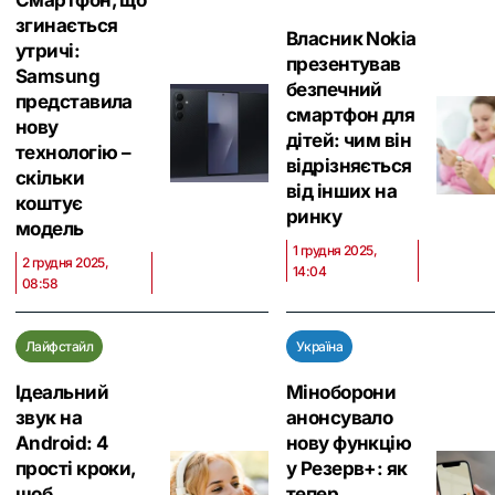
Смартфон, що
згинається
Власник Nokia
утричі:
презентував
Samsung
безпечний
представила
смартфон для
нову
дітей: чим він
технологію –
відрізняється
скільки
від інших на
коштує
ринку
модель
1 грудня 2025,
2 грудня 2025,
14:04
08:58
Лайфстайл
Україна
Ідеальний
Міноборони
звук на
анонсувало
Android: 4
нову функцію
прості кроки,
у Резерв+: як
щоб
тепер