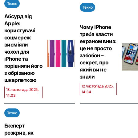
Техно
Техно
Абсурд від
Apple:
Чому iPhone
користувачі
треба класти
соцмереж
екраном вниз:
висміяли
це не просто
чохол для
забобон –
iPhone та
секрет, про
порівняли його
який ви не
з обрізаною
знали
шкарпеткою
12 листопада 2025,
13 листопада 2025,
14:34
14:03
Техно
Експерт
розкрив, як