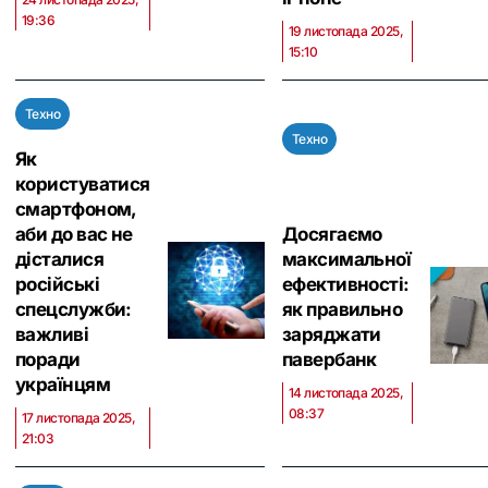
19:36
19 листопада 2025,
15:10
Техно
Техно
Як
користуватися
смартфоном,
аби до вас не
Досягаємо
дісталися
максимальної
російські
ефективності:
спецслужби:
як правильно
важливі
заряджати
поради
павербанк
українцям
14 листопада 2025,
08:37
17 листопада 2025,
21:03