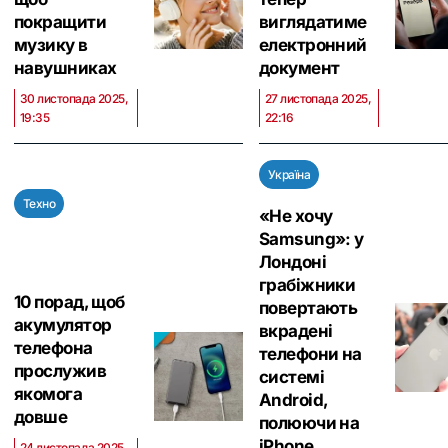
покращити
виглядатиме
музику в
електронний
навушниках
документ
30 листопада 2025,
27 листопада 2025,
19:35
22:16
Україна
Техно
«Не хочу
Samsung»: у
Лондоні
грабіжники
10 порад, щоб
повертають
акумулятор
вкрадені
телефона
телефони на
прослужив
системі
якомога
Android,
довше
полюючи на
iPhone
24 листопада 2025,