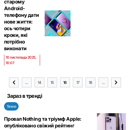
старому
Android-
телефону дати
нове життя:
ось чотири
кроки, які
потрібно
виконати
10 листопада 2025,
10:07
...
14
15
16
17
18
...
Зараз в тренді
Техно
Провал Nothing та тріумф Apple:
опубліковано свіжий рейтинг