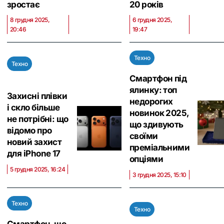
зростає
20 років
8 грудня 2025,
6 грудня 2025,
20:46
19:47
Техно
Техно
Смартфон під
ялинку: топ
Захисні плівки
недорогих
і скло більше
новинок 2025,
не потрібні: що
що здивують
відомо про
своїми
новий захист
преміальними
для iPhone 17
опціями
5 грудня 2025, 16:24
3 грудня 2025, 15:10
Техно
Техно