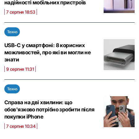
надійності мобільних пристроїв
7 серпня 18:53
Техно
USB-C у смартфоні: 8 корисних
можливостей, про які ви могли не
знати
9 серпня 11:31
Техно
Справа на дві хвилини: що
обов'язково потрібно зробити після
покупки iPhone
7 серпня 10:34