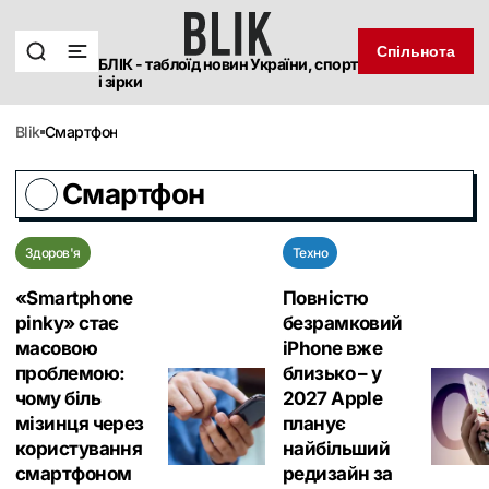
Спільнота
БЛІК - таблоїд новин України, спорт
і зірки
blik
Смартфон
Смартфон
Здоров'я
Техно
«Smartphone
Повністю
pinky» стає
безрамковий
масовою
iPhone вже
проблемою:
близько – у
чому біль
2027 Apple
мізинця через
планує
користування
найбільший
смартфоном
редизайн за