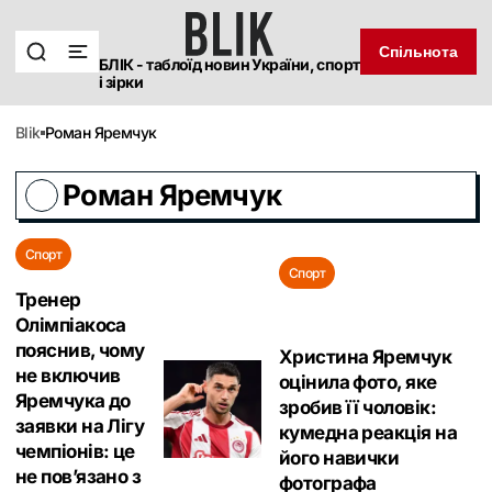
Спільнота
БЛІК - таблоїд новин України, спорт
і зірки
blik
Роман Яремчук
Роман Яремчук
Спорт
Спорт
Тренер
Олімпіакоса
пояснив, чому
Христина Яремчук
не включив
оцінила фото, яке
Яремчука до
зробив її чоловік:
заявки на Лігу
кумедна реакція на
чемпіонів: це
його навички
не пов’язано з
фотографа