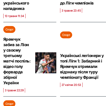
українського
до Ліги чемпіонів
нападника
3 травня 23:45
13 травня 11:34
Спорт
Спорт
Яремчук
забив за Ліон
у своєму
третьому
Українські легіонери у
матчі поспіль:
топі Ліги 1: Забарний і
відео голу
Яремчук отримали
форварда
відзнаку після туру
збірної
чемпіонату Франції
України
27 квітня 20:53
3 травня 22:29
Спорт