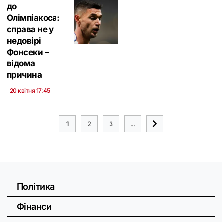
до
Олімпіакоса:
справа не у
недовірі
Фонсеки –
відома
причина
20 квітня 17:45
1
2
3
...
Політика
Фінанси