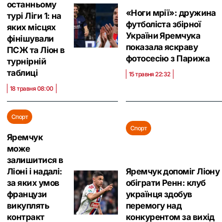
останньому
«Ноги мрії»: дружина
турі Ліги 1: на
футболіста збірної
яких місцях
України Яремчука
фінішували
показала яскраву
ПСЖ та Ліон в
фотосесію з Парижа
турнірній
таблиці
15 травня 22:32
18 травня 08:00
Спорт
Спорт
Яремчук
може
залишитися в
Ліоні і надалі:
Яремчук допоміг Ліону
за яких умов
обіграти Ренн: клуб
французи
українця здобув
викуплять
перемогу над
контракт
конкурентом за вихід