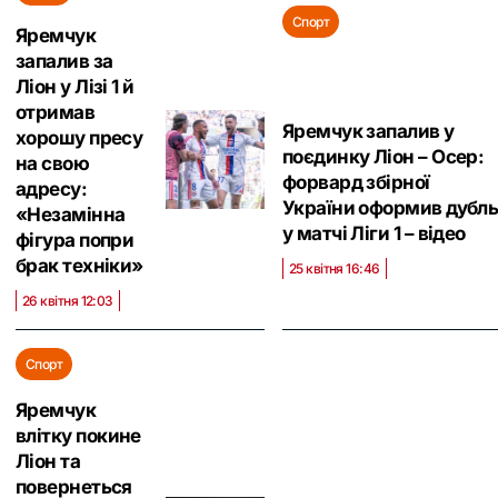
Спорт
Яремчук
запалив за
Ліон у Лізі 1 й
отримав
Яремчук запалив у
хорошу пресу
поєдинку Ліон – Осер:
на свою
форвард збірної
адресу:
України оформив дубл
«Незамінна
у матчі Ліги 1 – відео
фігура попри
брак техніки»
25 квітня 16:46
26 квітня 12:03
Спорт
Яремчук
влітку покине
Ліон та
повернеться