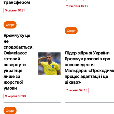
трансфером
20 червня 16:13
5 серпня 10:21
Спорт
Спорт
Яремчуку це
не
сподобається:
Олімпіакос
Лідер збірної України
готовий
Яремчук розповів про
повернути
нововведення
українця
Мальдери: «Проходим
лише за
процес адаптації і це
жорсткої
цікаво»
умови
7 червня 09:48
9 червня 18:00
Спорт