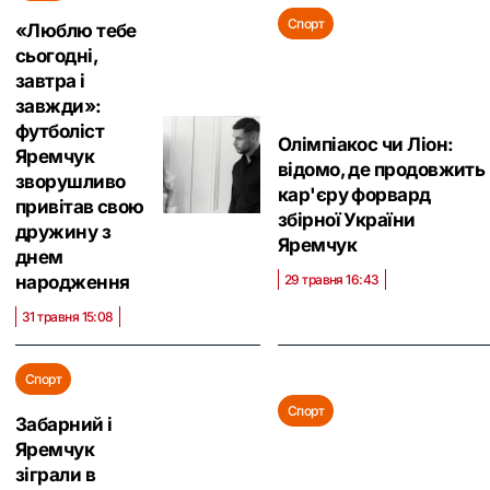
Спорт
«Люблю тебе
сьогодні,
завтра і
завжди»:
футболіст
Олімпіакос чи Ліон:
Яремчук
відомо, де продовжить
зворушливо
кар'єру форвард
привітав свою
збірної України
дружину з
Яремчук
днем
29 травня 16:43
народження
31 травня 15:08
Спорт
Спорт
Забарний і
Яремчук
зіграли в