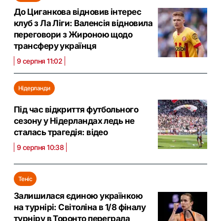
До Циганкова відновив інтерес
клуб з Ла Ліги: Валенсія відновила
переговори з Жироною щодо
трансферу українця
9 серпня 11:02
Нідерланди
Під час відкриття футбольного
сезону у Нідерландах ледь не
сталась трагедія: відео
9 серпня 10:38
Теніс
Залишилася єдиною українкою
на турнірі: Світоліна в 1/8 фіналу
турніру в Торонто переграла