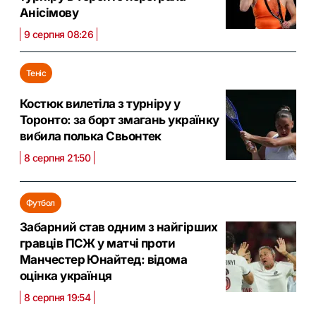
Анісімову
9 серпня 08:26
Теніс
Костюк вилетіла з турніру у
Торонто: за борт змагань українку
вибила полька Свьонтек
8 серпня 21:50
Футбол
Забарний став одним з найгірших
гравців ПСЖ у матчі проти
Манчестер Юнайтед: відома
оцінка українця
8 серпня 19:54