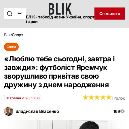
Спільнота
БЛІК - таблоїд новин України, спорт
і зірки
blik
спорт
Спорт
«Люблю тебе сьогодні, завтра і
завжди»: футболіст Яремчук
зворушливо привітав свою
дружину з днем народження
★
★
★
★
★
★
★
★
★
★
1 голос
31 травня 2026, 15:08
Владислав Власенко
169