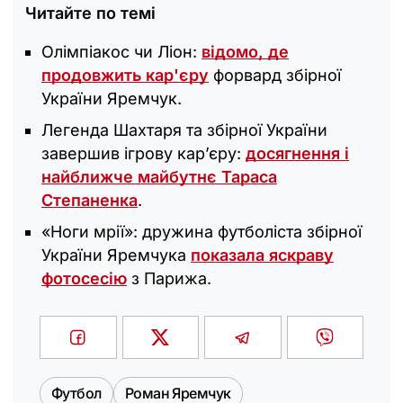
Читайте по темі
Олімпіакос чи Ліон:
відомо, де
продовжить кар'єру
форвард збірної
України Яремчук.
Легенда Шахтаря та збірної України
завершив ігрову кар’єру:
досягнення і
найближче майбутнє Тараса
Степаненка
.
«Ноги мрії»: дружина футболіста збірної
України Яремчука
показала яскраву
фотосесію
з Парижа.
Футбол
Роман Яремчук