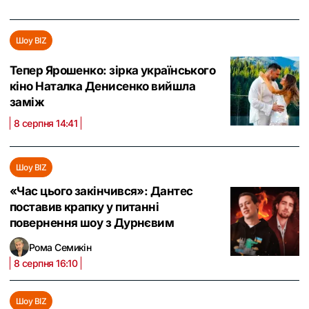
Шоу BIZ
Тепер Ярошенко: зірка українського
кіно Наталка Денисенко вийшла
заміж
8 серпня 14:41
Шоу BIZ
«Час цього закінчився»: Дантес
поставив крапку у питанні
повернення шоу з Дурнєвим
Рома Семикін
8 серпня 16:10
Шоу BIZ