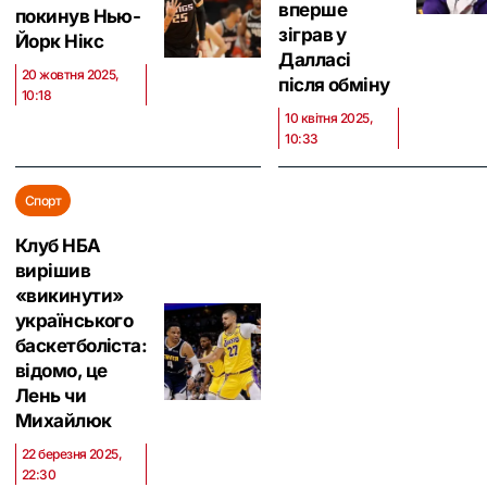
вперше
покинув Нью-
зіграв у
Йорк Нікс
Далласі
20 жовтня 2025,
після обміну
10:18
10 квітня 2025,
10:33
Спорт
Клуб НБА
вирішив
«викинути»
українського
баскетболіста:
відомо, це
Лень чи
Михайлюк
22 березня 2025,
22:30