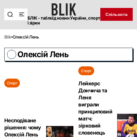
Спільнота
БЛІК - таблоїд новин України, спорт
і зірки
blik
Олексій Лень
Олексій Лень
Спорт
Лейкерс
Спорт
Дончича та
Леня
виграли
принциповий
матч:
Несподіване
зірковий
рішення: чому
словенець
Олексій Лень