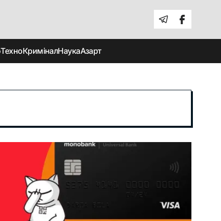
о
Техно
Кримінал
Наука
Азарт