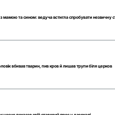
з мамою та сином: ведуча встигла спробувати незвичну с
ловік вбивав тварин, пив кров й лишав трупи біля церков
ак чесно показав свій сталевий прес у дзеркалі