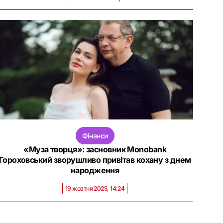
Фінанси
«Муза творця»: засновник Monobank
Гороховський зворушливо привітав кохану з днем
народження
19 жовтня 2025, 14:24