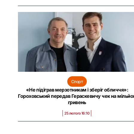
Спорт
«Не підіграв мерзотникам і зберіг обличчя»:
Гороховський передав Гераскевичу чек на мільйо
гривень
25 лютого 16:10