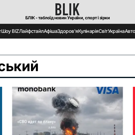
БЛІК - таблоїд новин України, спорт і зірки
т
Шоу BIZ
Лайфстайл
Афіша
Здоров'я
Кулінарія
Світ
Україна
Авт
ський