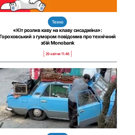
Техно
«Кіт розлив каву на клаву сисадміна»:
Гороховський з гумором повідомив про технічний
збій Monobank
29 квітня 11:46