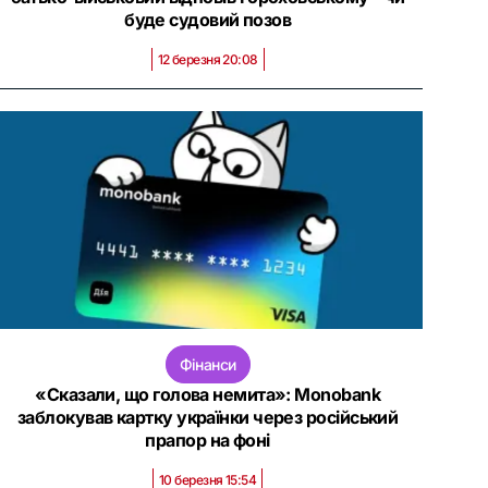
буде судовий позов
12 березня 20:08
Фінанси
«Сказали, що голова немита»: Monobank
заблокував картку українки через російський
прапор на фоні
10 березня 15:54