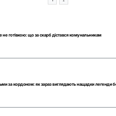
ле не готівкою: що за скарб дістався комунальникам
тьми за кордоном: як зараз виглядають нащадки легенди б