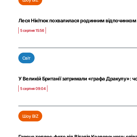
Леся Нікітюк похвалилася родинним відпочинком 
5 серпня 15:56
Світ
У Великій Британії затримали «графа Дракулу»: чо
5 серпня 09:04
Шоу BIZ
Гаряче топлес-фото від Віталія Козловського: спів