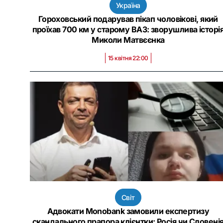
Україна
Гороховський подарував пікап чоловікові, який
проїхав 700 км у старому ВАЗ: зворушлива історі
Миколи Матвєєнка
15 квітня 22:00
Світ
Адвокати Monobank замовили експертизу
скандального прапора клієнтки: Росія чи Словені