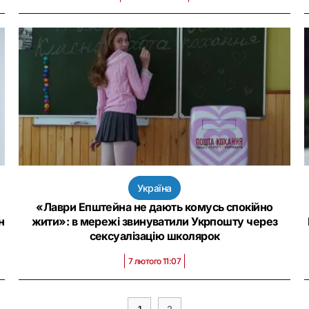
Україна
«Лаври Епштейна не дають комусь спокійно
н
жити»: в мережі звинуватили Укрпошту через
сексуалізацію школярок
7 лютого 11:07
1
2