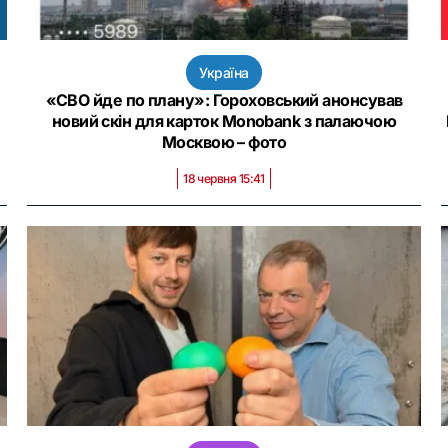
Україна
«СВО йде по плану»: Гороховський анонсував
новий скін для карток Monobank з палаючою
Москвою – фото
18 червня 15:41