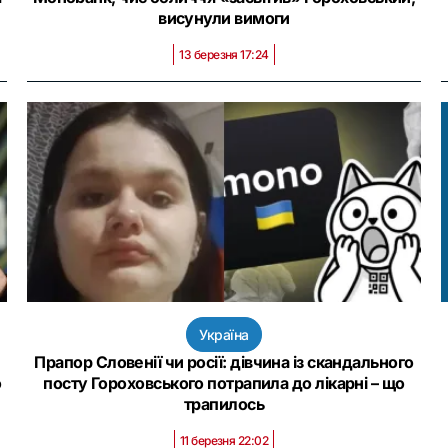
висунули вимоги
13 березня 17:24
Україна
Прапор Словенії чи росії: дівчина із скандального
о
посту Гороховського потрапила до лікарні – що
трапилось
11 березня 22:02