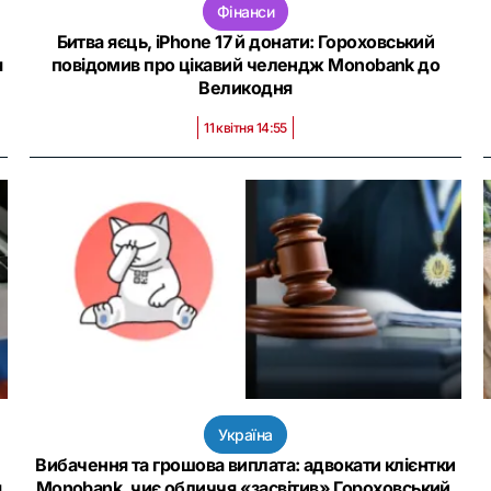
Фінанси
Битва яєць, iPhone 17 й донати: Гороховський
я
повідомив про цікавий челендж Monobank до
Великодня
11 квітня 14:55
Україна
Вибачення та грошова виплата: адвокати клієнтки
я
Monobank, чиє обличчя «засвітив» Гороховський,