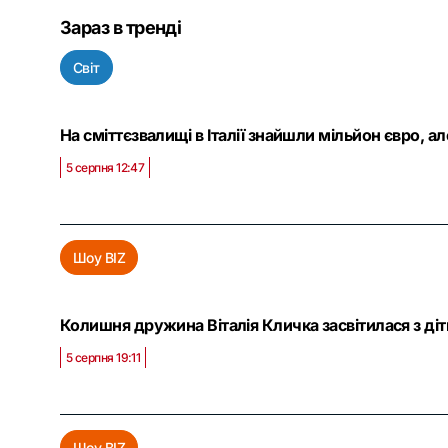
Зараз в тренді
Світ
На сміттєзвалищі в Італії знайшли мільйон євро, а
5 серпня 12:47
Шоу BIZ
Колишня дружина Віталія Кличка засвітилася з ді
5 серпня 19:11
Шоу BIZ