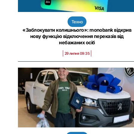
Техно
«Заблокувати колишнього»: monobank відкрив
нову функцію відключення переказів від
небажаних осіб
29 липня 09:35