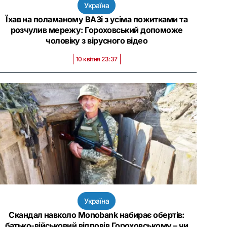
Україна
Їхав на поламаному ВАЗі з усіма пожитками та
розчулив мережу: Гороховський допоможе
чоловіку з вірусного відео
10 квітня 23:37
Україна
Скандал навколо Monobank набирає обертів:
батько-військовий відповів Гороховському – чи