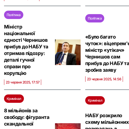
Політика
Політика
Міністр
національної
«Було багато
єдності Чернишов
чуток»: віцепрем'
прибув до НАБУ та
міністр «утікач»
отримав підозру:
Чернишов сам
деталі гучної
прибув до НАБУ т
справи про
зробив заяву
корупцію
23 червня 2025, 14:56
23 червня 2025, 17:57
Кримінал
Кримінал
8 мільйонів за
НАБУ розкрило
свободу: фігуранта
схему мільйонних
скандальної
розкрадань в