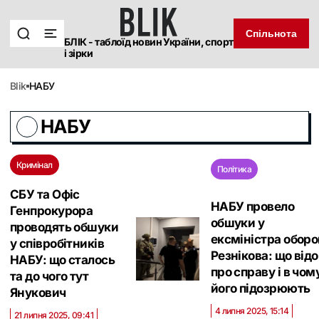
Спільнота
БЛІК - таблоїд новин України, спорт
і зірки
blik
НАБУ
НАБУ
Кримінал
Політика
СБУ та Офіс
НАБУ провело
Генпрокурора
обшуки у
проводять обшуки
ексміністра обор
у співробітників
Резнікова: що від
НАБУ: що сталось
про справу і в чом
та до чого тут
його підозрюють
Янукович
4 липня 2025, 15:14
21 липня 2025, 09:41