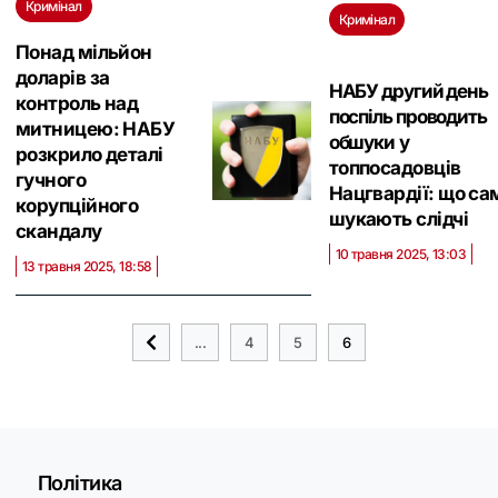
Кримінал
Кримінал
Понад мільйон
доларів за
НАБУ другий день
контроль над
поспіль проводить
митницею: НАБУ
обшуки у
розкрило деталі
топпосадовців
гучного
Нацгвардії: що са
корупційного
шукають слідчі
скандалу
10 травня 2025, 13:03
13 травня 2025, 18:58
...
4
5
6
Політика