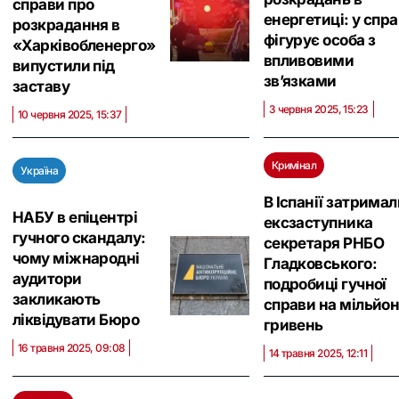
справи про
енергетиці: у спра
розкрадання в
фігурує особа з
«Харківобленерго»
впливовими
випустили під
зв’язками
заставу
3 червня 2025, 15:23
10 червня 2025, 15:37
Кримінал
Україна
В Іспанії затримал
НАБУ в епіцентрі
ексзаступника
гучного скандалу:
секретаря РНБО
чому міжнародні
Гладковського:
аудитори
подробиці гучної
закликають
справи на мільйо
ліквідувати Бюро
гривень
16 травня 2025, 09:08
14 травня 2025, 12:11