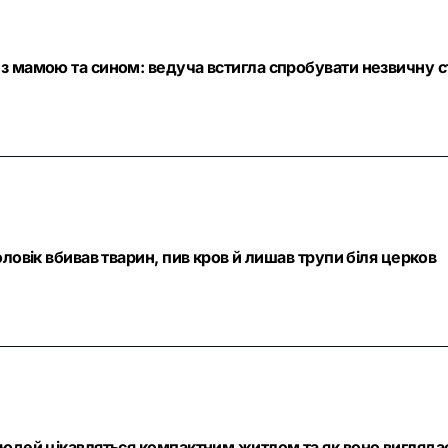
з мамою та сином: ведуча встигла спробувати незвичну с
ловік вбивав тварин, пив кров й лишав трупи біля церков
людей цікавляться компактним житлом та як воно вигляда