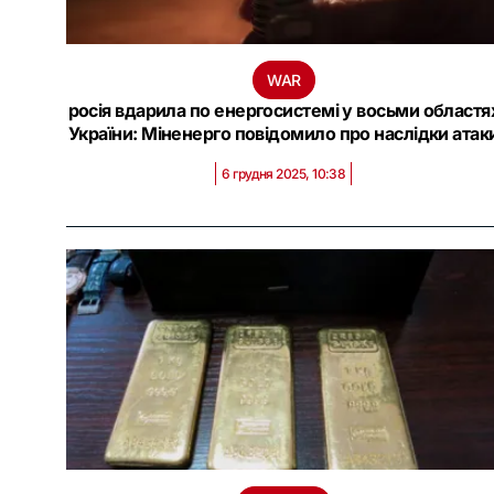
WAR
росія вдарила по енергосистемі у восьми областя
України: Міненерго повідомило про наслідки атак
6 грудня 2025, 10:38