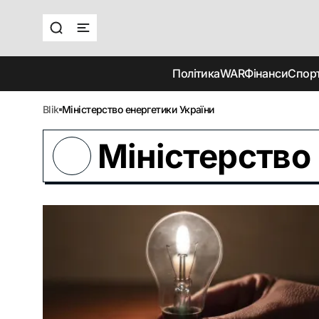
Політика
WAR
Фінанси
Спор
blik
Міністерство енергетики України
Міністерство