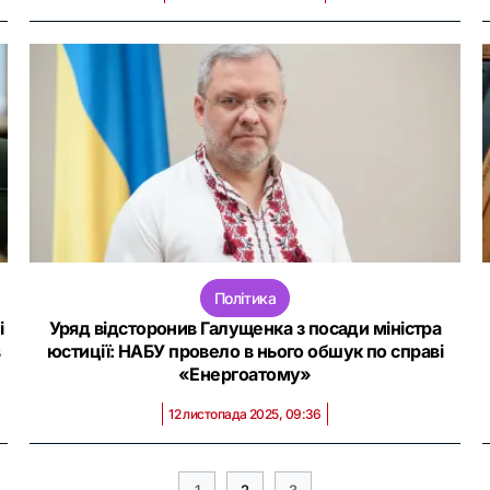
Політика
і
Уряд відсторонив Галущенка з посади міністра
в
юстиції: НАБУ провело в нього обшук по справі
«Енергоатому»
12 листопада 2025, 09:36
1
2
3