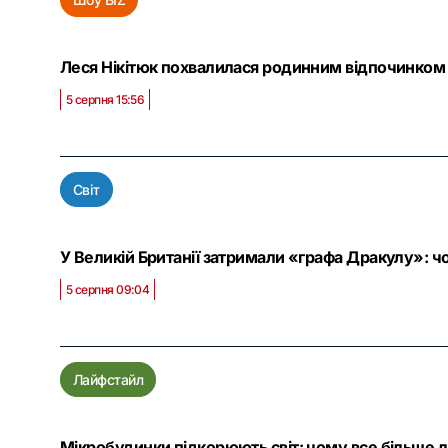
Леся Нікітюк похвалилася родинним відпочинком 
5 серпня 15:56
Світ
У Великій Британії затримали «графа Дракулу»: чо
5 серпня 09:04
Лайфстайл
Мікробудинки підкорюють світ: чому все більше 