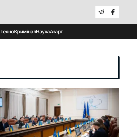
о
Техно
Кримінал
Наука
Азарт
и