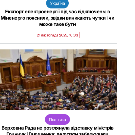
Україна
Експорт електроенергії під час відключень: в
Міненерго пояснили, звідки виникають чутки і чи
може таке бути
21 листопада 2025, 16:33
Політика
Верховна Рада не розглянула відставку міністрів
Гринчук і Галущенка: депутати заблокували