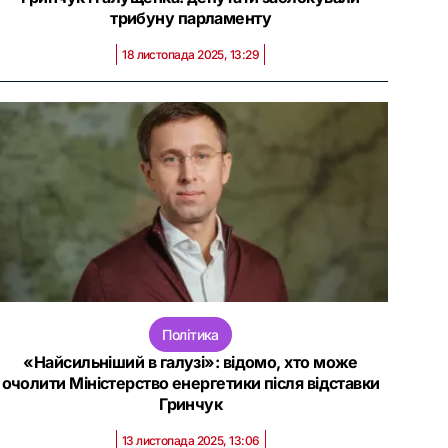
трибуну парламенту
18 листопада 2025, 13:29
Політика
«Найсильніший в галузі»: відомо, хто може
очолити Міністерство енергетики після відставки
Гринчук
13 листопада 2025, 13:06