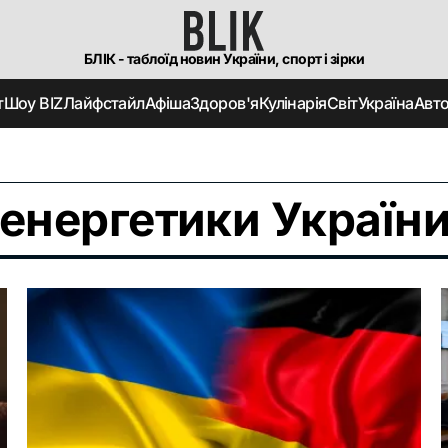
БЛІК - таблоїд новин України, спорт і зірки
т
Шоу BIZ
Лайфстайл
Афіша
Здоров'я
Кулінарія
Світ
Україна
Авт
 енергетики Україн