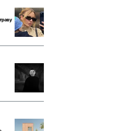
траву
є