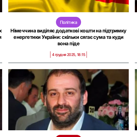
Політика
х
Німеччина виділяє додаткові кошти на підтримку
и
енергетики України: скільки сягає сума та куди
вона піде
4 грудня 2025, 18:15