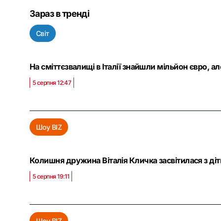
Зараз в тренді
Світ
На сміттєзвалищі в Італії знайшли мільйон євро, а
5 серпня 12:47
Шоу BIZ
Колишня дружина Віталія Кличка засвітилася з ді
5 серпня 19:11
Шоу BIZ