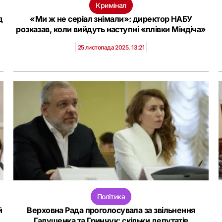
Кримінал
д
«Ми ж не серіал знімали»: директор НАБУ
розказав, коли вийдуть наступні «плівки Міндіча»
25 листопада 2025, 13:21
Політика
й
Верховна Рада проголосувала за звільнення
Галущенка та Гринчук: скільки депутатів