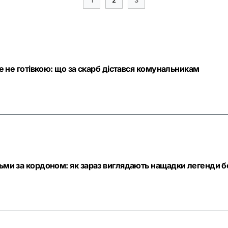
ле не готівкою: що за скарб дістався комунальникам
тьми за кордоном: як зараз виглядають нащадки легенди б