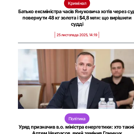
Кримінал
Батько ексміністра часів Януковича хотів через су
повернути 48 кг золота і $4,8 млн: що вирішили
судді
25 листопада 2025, 14:19
Політика
Уряд призначив в.о. міністра енергетики: хто таки
Артем Некрасов, який замінив Гринчук