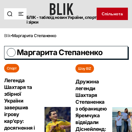
Спільнота
БЛІК - таблоїд новин України, спорт
і зірки
blik
Маргарита Степаненко
Маргарита Степаненко
Спорт
Шоу BIZ
Легенда
Дружина
Шахтаря та
легенди
збірної
Шахтаря
України
Степаненка
завершив
з обраницею
ігрову
Яремчука
кар’єру:
відвідали
досягнення і
Діснейленд: