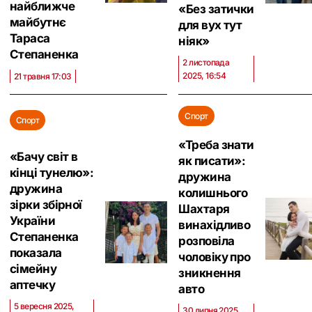
найближче
«Без затички
майбутнє
для вух тут
Тараса
ніяк‎»
Степаненка
2 листопада
2025, 16:54
21 травня 17:03
Спорт
Спорт
«Треба знати
«‎Бачу світ в
як писати»:
кінці тунелю»:
дружина
дружина
колишнього
зірки збірної
Шахтаря
України
винахідливо
Степаненка
розповіла
показала
чоловіку про
сімейну
зникнення
аптечку
авто
5 вересня 2025,
30 липня 2025,