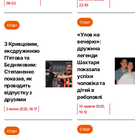
09:53
22:45
Спорт
Спорт
«Улов на
вечерю»:
З Кривцовим,
дружина
ексдружиною
легенди
П’ятова та
Шахтаря
Бєдняковим:
показала
Степаненко
успіхи
показав, як
чоловіка та
проводить
дітей в
відпустку з
риболовлі
друзями
10 червня 2025,
2 липня 2025, 18:17
10:12
Спорт
Спорт