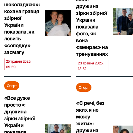
шоколадкою»:
дружина
кохана гравця
зірки збірної
збірної
України
України
показала
показала, як
фото, як
ловить
вона
«солодку»
«вмирає» на
засмагу
тренуваннях
25 травня 2025,
23 травня 2025,
09:59
13:52
Спорт
Спорт
«Все дуже
«Є речі, без
просто»:
яких я не
дружина
можу
зірки збірної
жити»:
України
дружина
показала