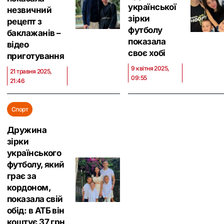
української
незвичний
зірки
рецепт з
футболу
баклажанів –
показала
відео
своє хобі
приготування
9 квітня 2025,
21 травня 2025,
09:55
21:46
Спорт
Дружина
зірки
українського
футболу, який
грає за
кордоном,
показала свій
обід: в АТБ він
коштує 37 грн