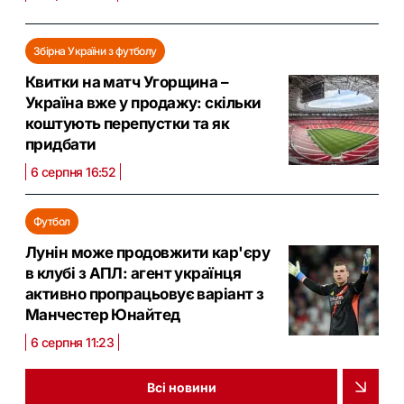
Збірна України з футболу
Квитки на матч Угорщина –
Україна вже у продажу: скільки
коштують перепустки та як
придбати
6 серпня 16:52
Футбол
Лунін може продовжити кар'єру
в клубі з АПЛ: агент українця
активно пропрацьовує варіант з
Манчестер Юнайтед
6 серпня 11:23
Всі новини