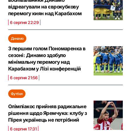
вболівальники Динамо
відреагували на єврокубкову
перемогу киян над Карабахом
6 серпня 22:29
Динамо
З першим голом Пономаренка в
сезоні: Динамо здобуло
мінімальну перемогу над
Карабахом у Лізі конференцій
6 серпня 21:56
Футбол
Олімпіакос прийняв радикальне
рішення щодо Яремчука: клубу з
Пірея українець не потрібний
6 серпня 17:31