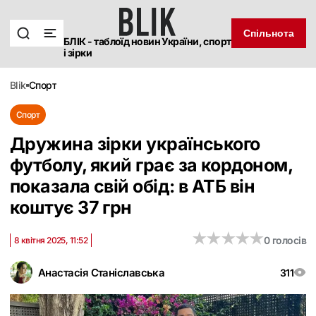
Спільнота
БЛІК - таблоїд новин України, спорт
і зірки
blik
спорт
Спорт
Дружина зірки українського
футболу, який грає за кордоном,
показала свій обід: в АТБ він
коштує 37 грн
★
★
★
★
★
★
★
★
★
★
0 голосів
8 квітня 2025, 11:52
Анастасія Станіславська
311