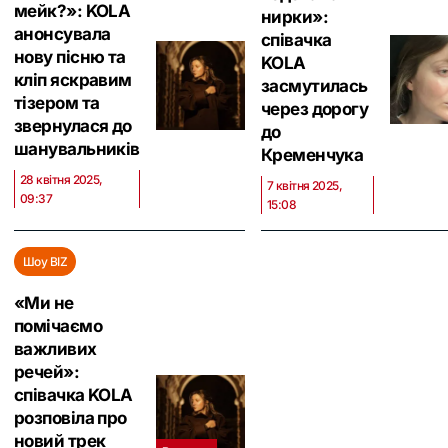
мейк?»: KOLA
нирки»:
анонсувала
співачка
нову пісню та
KOLA
кліп яскравим
засмутилась
тізером та
через дорогу
звернулася до
до
шанувальників
Кременчука
28 квітня 2025,
7 квітня 2025,
09:37
15:08
Шоу BIZ
«Ми не
помічаємо
важливих
речей»:
співачка KOLA
розповіла про
новий трек