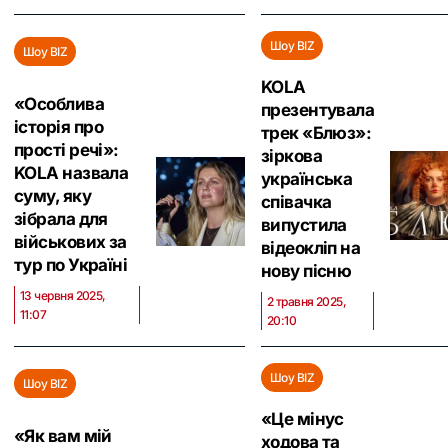
Шоу BIZ
Шоу BIZ
KOLA
«Особлива
презентувала
історія про
трек «Блюз»:
прості речі»:
зіркова
KOLA назвала
українська
суму, яку
співачка
зібрала для
випустила
військових за
відеокліп на
тур по Україні
нову пісню
13 червня 2025,
2 травня 2025,
11:07
20:10
Шоу BIZ
Шоу BIZ
«Це мінус
«Як вам мій
ходова та