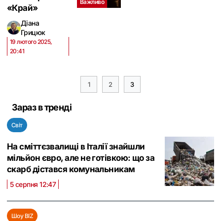
Важливо
«Край»
Діана
Грицюк
19 лютого 2025,
20:41
1
2
3
Зараз в тренді
Світ
На сміттєзвалищі в Італії знайшли
мільйон євро, але не готівкою: що за
скарб дістався комунальникам
5 серпня 12:47
Шоу BIZ