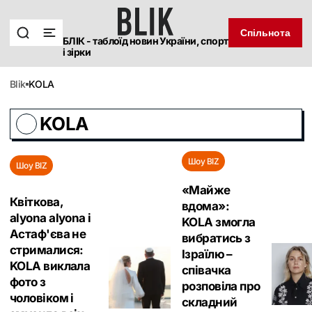
Спільнота
БЛІК - таблоїд новин України, спорт
і зірки
blik
KOLA
KOLA
Шоу BIZ
Шоу BIZ
«Майже
Квіткова,
вдома»:
alyona alyona і
KOLA змогла
Астаф'єва не
вибратись з
стрималися:
Ізраїлю –
KOLA виклала
співачка
фото з
розповіла про
чоловіком і
складний