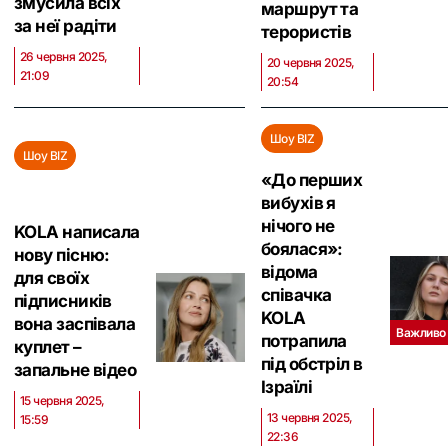
змусила всіх
маршрут та
за неї радіти
терористів
26 червня 2025,
20 червня 2025,
21:09
20:54
Шоу BIZ
Шоу BIZ
«До перших
вибухів я
нічого не
KOLA написала
боялася»:
нову пісню:
відома
для своїх
співачка
підписників
KOLA
вона заспівала
Важливо
потрапила
куплет –
під обстріл в
запальне відео
Ізраїлі
15 червня 2025,
13 червня 2025,
15:59
22:36