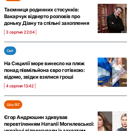
Таємниця родинних стосунків:
Вакарчук відверто розповів про
доньку Діану та спільні захоплення
3 серпня 22:04
Світ
На Сицилії море винесло на пляж
понад півмільйона євро готівкою:
відомо, звідки взялися гроші
4 серпня 13:42
Шоу BIZ
Єгор Андрюшин здивував
перевтіленням Наталії Могилевської:
українці відреагували із захватом