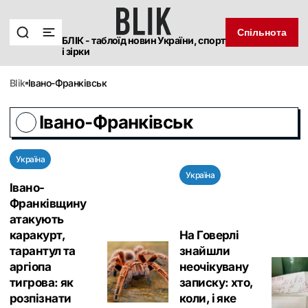
Спільнота
БЛІК - таблоїд новин України, спорт
і зірки
blik
Івано-Франківськ
Івано-Франківськ
Україна
Україна
Івано-
Франківщину
атакують
каракурт,
На Говерлі
тарантул та
знайшли
аргіопа
неочікувану
тигрова: як
записку: хто,
розпізнати
коли, і яке