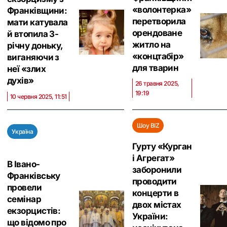
«волонтерка»
Франківщини:
перетворила
мати катувала
орендоване
й втопила 3-
житло на
річну доньку,
«концтабір»
виганяючи з
для тварин
неї «злих
духів»
26 травня 2025,
19:19
10 червня 2025, 11:51
Шоу BIZ
Україна
Гурту «Курган
і Агрегат»
В Івано-
заборонили
Франківську
проводити
провели
концерти в
семінар
двох містах
екзорцистів:
України:
що відомо про