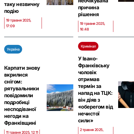
неочікувана
таку незвичну
причина
подію
рішення
19 травня 2025,
19 травня 2025,
17:09
16:48
Кримінал
Україна
У Івано-
Франківську
Карпати знову
чоловік
вкрилися
отримав
снігом:
термін за
рятувальники
напад на ТЦК:
повідомили
він діяв з
подробиці
«оберегом від
несподіваної
нечистої
негоди на
сили»
Франківщині
2 травня 2025,
11 травня 2025, 12:11