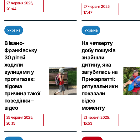
27 червня 2025,
27 червня 2025,
20:44
17:47
Україна
Україна
В Івано-
На четверту
Франківську
добу пошуків
30 дітей
знайшли
ходили
дитину, яка
вулицями у
загубилась на
протигазах:
Прикарпатті:
відома
рятувальники
причина такої
показали
поведінки –
відео
відео
моменту
25 червня 2025,
21 червня 2025,
20:15
15:53