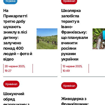
Україна
Кримінал
На
Школярка
Прикарпатті
запобігла
третю добу
теракту в
шукають
Івано-
зниклу в лісі
Франківську:
дитину:
що планували
залучено
вчинити
понад 400
росіяни
людей – фото й
руками
відео
українки
20 червня 2025,
12 червня 2025,
19:27
10:49
Кримінал
Кримінал
Шокуючий
Живодерка з
обряд
Франківщини:
екзорцизму з