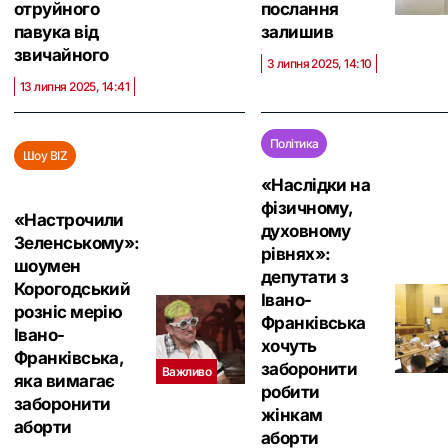
отруйного
послання
павука від
залишив
звичайного
3 липня 2025, 14:10
13 липня 2025, 14:41
Політика
Шоу BIZ
«Наслідки на
фізичному,
«Настрочили
духовному
Зеленському»:
рівнях»:
шоумен
депутати з
Корогодський
Івано-
розніс мерію
Франківська
Івано-
хочуть
Франківська,
заборонити
Важливо
яка вимагає
робити
заборонити
жінкам
аборти
аборти