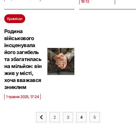
19:12
Кримінал
Родина
військового
інсценувала
його загибель
та збагатилась
на мільйон: він
жив у місті,
хоча вважався
зниклим
1 травня 2025, 17:24
2
3
4
5