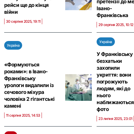
претензії до м
рейси ще до кінця
Івано-
війни
Франківська
30 серпня 2025, 19:11
29 серпня 2025, 10:12
Україна
Україна
У Франківську
безхатьки
«Формуються
захопили
роками»: в Івано-
укриття: вони
Франківську
погрожують
урологи видалили із
людям, які до
сечового міхура
нього
чоловіка 2 гігантські
наближаються 
камені
фото
11 серпня 2025, 14:53
23 липня 2025, 23:01