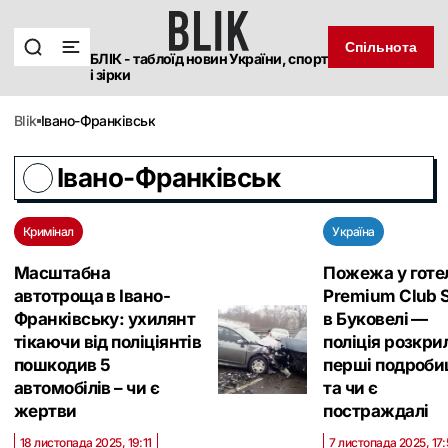
Спільнота
БЛІК - таблоїд новин України, спорт
і зірки
blik
Івано-Франківськ
Івано-Франківськ
Кримінал
Україна
Масштабна
Пожежа у готе
автотроща в Івано-
Premium Club 
Франківську: ухилянт
в Буковелі —
тікаючи від поліціянтів
поліція розкри
пошкодив 5
перші подроби
автомобілів – чи є
та чи є
жертви
постраждалі
18 листопада 2025, 19:11
7 листопада 2025, 17: