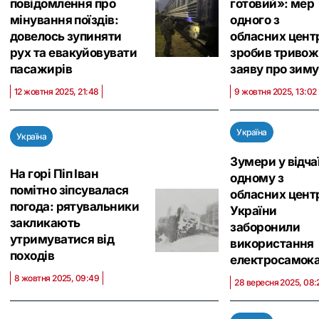
повідомлення про
готовий»: мер
мінування поїздів:
одного з
довелось зупиняти
обласних цент
рух та евакуйовувати
зробив триво
пасажирів
заяву про зиму
12 жовтня 2025, 21:48
9 жовтня 2025, 13:02
Україна
Україна
Зумери у відчаї
На горі Піп Іван
одному з
помітно зіпсувалася
обласних цент
погода: рятувальники
України
закликають
заборонили
утримуватися від
використання
походів
електросамока
8 жовтня 2025, 09:49
28 вересня 2025, 08: