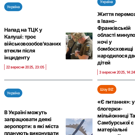
Україна
Україна
Життя перемо
в Івано-
Франківській
Напад на ТЦК у
області минуло
Калуші: троє
ночі у
військовозобов’язаних
бомбосховищі
втекли після
народилося дв
інциденту
дітей
22 вересня 2025, 23:05
3 вересня 2025, 14:2
Шоу BIZ
Україна
«Є питання»: у
блогерки-
В Україні можуть
мільйонниці Та
запрацювати деякі
Самбурської є
аеропорти: в які міста
матеріальні
планують виконувати