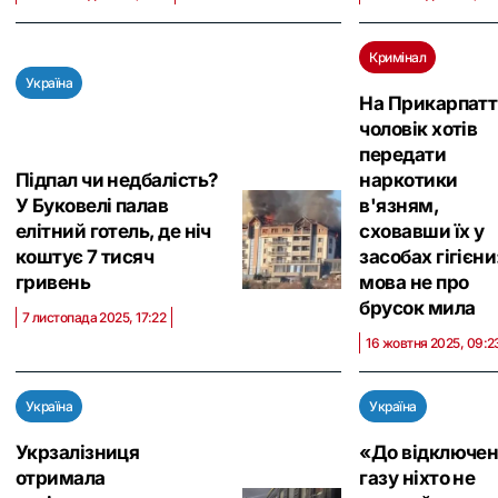
Кримінал
Україна
На Прикарпатт
чоловік хотів
передати
Підпал чи недбалість?
наркотики
У Буковелі палав
в'язням,
елітний готель, де ніч
сховавши їх у
коштує 7 тисяч
засобах гігієни
гривень
мова не про
брусок мила
7 листопада 2025, 17:22
16 жовтня 2025, 09:2
Україна
Україна
Укрзалізниця
«До відключе
отримала
газу ніхто не