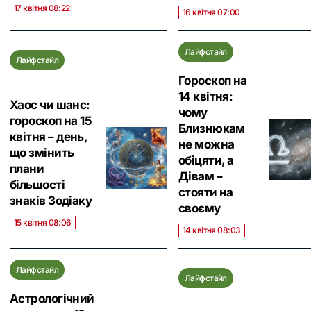
17 квітня 08:22
16 квітня 07:00
Лайфстайл
Лайфстайл
Гороскоп на
14 квітня:
Хаос чи шанс:
чому
гороскоп на 15
Близнюкам
квітня – день,
не можна
що змінить
обіцяти, а
плани
Дівам –
більшості
стояти на
знаків Зодіаку
своєму
15 квітня 08:06
14 квітня 08:03
Лайфстайл
Лайфстайл
Астрологічний