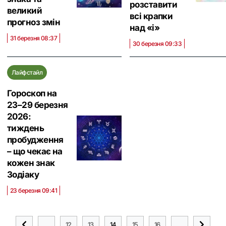
розставити
великий
всі крапки
прогноз змін
над «і»
31 березня 08:37
30 березня 09:33
Лайфстайл
Гороскоп на
23–29 березня
2026:
тиждень
пробудження
– що чекає на
кожен знак
Зодіаку
23 березня 09:41
...
12
13
14
15
16
...