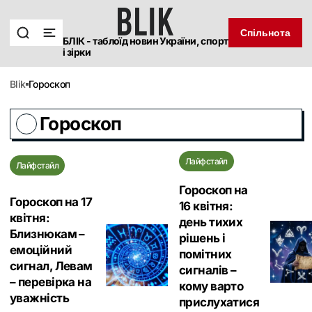
Спільнота
БЛІК - таблоїд новин України, спорт
і зірки
blik
Гороскоп
Гороскоп
Лайфстайл
Лайфстайл
Гороскоп на
Гороскоп на 17
16 квітня:
квітня:
день тихих
Близнюкам –
рішень і
емоційний
помітних
сигнал, Левам
сигналів –
– перевірка на
кому варто
уважність
прислухатися