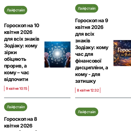
Лайфстайл
Лайфстайл
Гороскоп на 9
Гороскоп на 10
квітня 2026
квітня 2026
для всіх
для всіх знаків
знаків
Зодіаку: кому
Зодіаку: кому
зірки
час для
обіцяють
фінансової
прорив, а
дисципліни, а
кому – час
кому - для
відпочити
затишку
9 квітня 10:15
8 квітня 12:32
Лайфстайл
Лайфстайл
Гороскоп на 8
квітня 2026