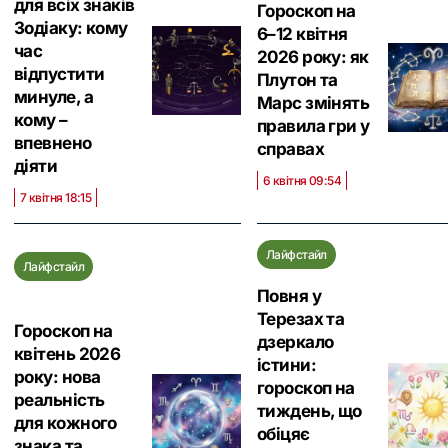
для всіх знаків
Гороскоп на
Зодіаку: кому
6–12 квітня
час
2026 року: як
відпустити
Плутон та
минуле, а
Марс змінять
кому –
правила гри у
впевнено
справах
діяти
6 квітня 09:54
7 квітня 18:15
Лайфстайл
Лайфстайл
Повня у
Терезах та
Гороскоп на
дзеркало
квітень 2026
істини:
року: нова
гороскоп на
реальність
тиждень, що
для кожного
обіцяє
знака та