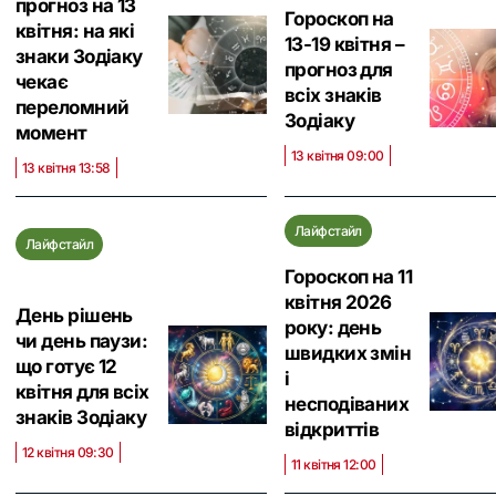
прогноз на 13
Гороскоп на
квітня: на які
13-19 квітня –
знаки Зодіаку
прогноз для
чекає
всіх знаків
переломний
Зодіаку
момент
13 квітня 09:00
13 квітня 13:58
Лайфстайл
Лайфстайл
Гороскоп на 11
квітня 2026
День рішень
року: день
чи день паузи:
швидких змін
що готує 12
і
квітня для всіх
несподіваних
знаків Зодіаку
відкриттів
12 квітня 09:30
11 квітня 12:00