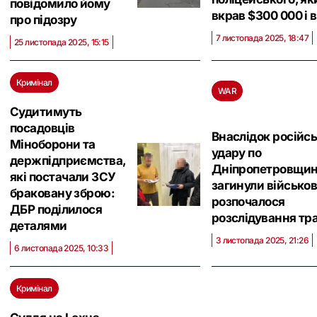
повідомило йому
вкрав $300 000 і в
про підозру
7 листопада 2025, 18:47
25 листопада 2025, 15:15
Кримінал
WAR
Судитимуть
посадовців
Внаслідок російс
Міноборони та
удару по
держпідприємства,
Дніпропетровщин
які постачали ЗСУ
загинули військов
браковану зброю:
розпочалося
ДБР поділилося
розслідування тра
деталями
3 листопада 2025, 21:26
6 листопада 2025, 10:33
Кримінал