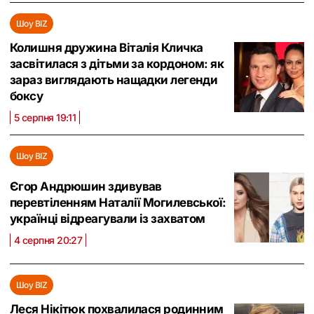
Шоу BIZ
Колишня дружина Віталія Кличка
засвітилася з дітьми за кордоном: як
зараз виглядають нащадки легенди
боксу
5 серпня 19:11
Шоу BIZ
Єгор Андрюшин здивував
перевтіленням Наталії Могилевської:
українці відреагували із захватом
4 серпня 20:27
Шоу BIZ
Леся Нікітюк похвалилася родинним