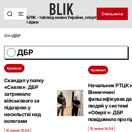
Спільнота
БЛІК - таблоїд новин України, спорт
і зірки
blik
ДБР
ДБР
Кримінал
Кримінал
Скандал у полку
Начальник РТЦК 
«Скеля»: ДБР
Вінниччині
затримало
фальсифікував да
військового за
людей у системі
підозрою у
«Оберіг»: ДБР
насильстві над
повідомило про п
колегами
10 липня 14:04
10 липня 16:00