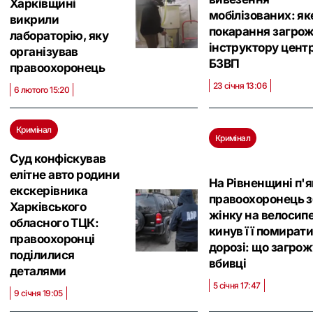
Харківщині
мобілізованих: як
викрили
покарання загро
лабораторію, яку
інструктору цент
організував
БЗВП
правоохоронець
23 січня 13:06
6 лютого 15:20
Кримінал
Кримінал
Суд конфіскував
елітне авто родини
На Рівненщині п'
екскерівника
правоохоронець 
Харківського
жінку на велосипе
обласного ТЦК:
кинув її помирати
правоохоронці
дорозі: що загро
поділилися
вбивці
деталями
5 січня 17:47
9 січня 19:05