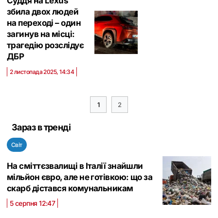
Суддя на Lexus
збила двох людей
на переході – один
загинув на місці:
трагедію розслідує
ДБР
2 листопада 2025, 14:34
1
2
Зараз в тренді
Світ
На сміттєзвалищі в Італії знайшли
мільйон євро, але не готівкою: що за
скарб дістався комунальникам
5 серпня 12:47