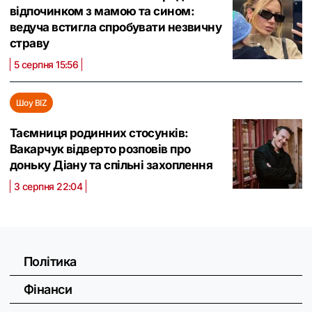
відпочинком з мамою та сином:
ведуча встигла спробувати незвичну
страву
5 серпня 15:56
Шоу BIZ
Таємниця родинних стосунків:
Вакарчук відверто розповів про
доньку Діану та спільні захоплення
3 серпня 22:04
Політика
Фінанси