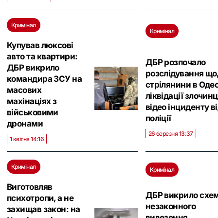
Кримінал
Кримінал
Купував люксові
авто та квартири:
ДБР розпочало
ДБР викрило
розслідування що
командира ЗСУ на
стрілянини в Одес
масових
ліквідації злочинц
махінаціях з
відео інциденту в
військовими
поліції
дронами
26 березня 13:37
1 квітня 14:16
Кримінал
Кримінал
Виготовляв
ДБР викрило схе
психотропи, а не
незаконного
захищав закон: на
вивезення