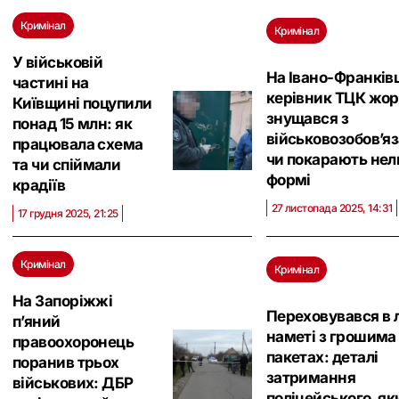
Кримінал
Кримінал
У військовій
На Івано-Франків
частині на
керівник ТЦК жор
Київщині поцупили
знущався з
понад 15 млн: як
військовозобов’я
працювала схема
чи покарають нел
та чи спіймали
формі
крадіїв
27 листопада 2025, 14:31
17 грудня 2025, 21:25
Кримінал
Кримінал
На Запоріжжі
Переховувався в л
п’яний
наметі з грошима
правоохоронець
пакетах: деталі
поранив трьох
затримання
військових: ДБР
поліцейського, як