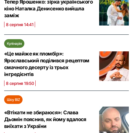
Тепер Ярошенко: зірка українського
кіно Наталка Денисенко вийшла
заміж
8 серпня 14:41
Кулінарія
«Це майже як пломбір»:
Ярославський поділився рецептом
смачного десерту із трьох
інгредієнтів
8 серпня 19:50
Шоу BIZ
«Втікати не збираюся»: Слава
Дьомін пояснив, як йому вдалося
виїхати з України