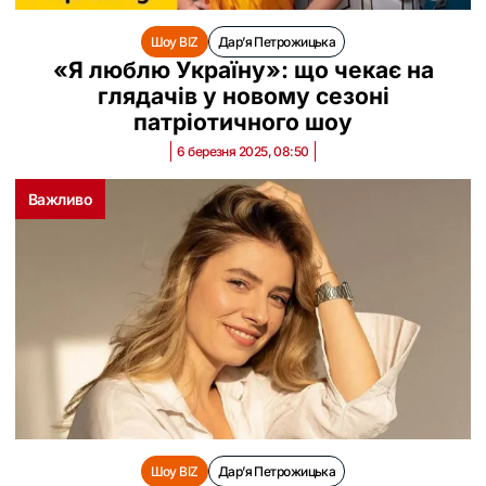
Шоу BIZ
Дар’я Петрожицька
«Я люблю Україну»: що чекає на
глядачів у новому сезоні
патріотичного шоу
6 березня 2025, 08:50
Важливо
Шоу BIZ
Дар’я Петрожицька