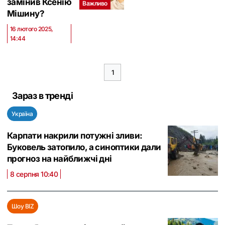
замінив Ксенію
Важливо
Мішину?
16 лютого 2025,
14:44
1
Зараз в тренді
Україна
Карпати накрили потужні зливи:
Буковель затопило, а синоптики дали
прогноз на найближчі дні
8 серпня 10:40
Шоу BIZ