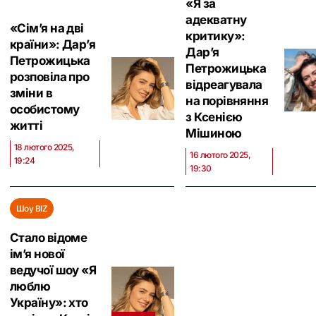
«Я за
адекватну
«Сім’я на дві
критику»:
країни»: Дар’я
Дар’я
Петрожицька
Петрожицька
розповіла про
відреагувала
зміни в
на порівняння
особистому
з Ксенією
житті
Мішиною
18 лютого 2025,
16 лютого 2025,
19:24
19:30
Шоу BIZ
Стало відоме
ім’я нової
ведучої шоу «Я
люблю
Україну»: хто