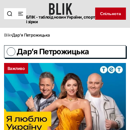
Спільнота
БЛІК - таблоїд новин України, спорт
і зірки
blik
Дар’я Петрожицька
Дар’я Петрожицька
Важливо