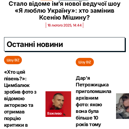
Стало відоме ім’я нової ведучої шоу
«Я люблю Україну»: хто замінив
Ксенію Мішину?
16 лютого 2025, 14:44
Останні новини
Шоу BIZ
Шоу BIZ
«‎Хто цей
Дар'я
півень?»:
Петрожицька
Цимбалюк
приголомшила
зробив фото з
архівним
відомою
фото: якою
акторкою та
вона була
отримав
Важливо
більше 10
порцію
років тому
критики в