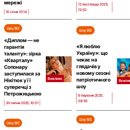
мережі
12 листопада 2025,
12:02
10 січня 10:14
Шоу BIZ
Шоу BIZ
«Диплом — не
«Я люблю
гарантія
Україну»: що
таланту»: зірка
чекає на
«Кварталу»
глядачів у
Сопонару
новому сезоні
заступилася за
Важливо
патріотичного
Нікітюк у її
Важли
шоу
суперечці з
Петрожицькою
6 березня 2025,
08:50
30 липня 2025, 10:01
Шоу BIZ
Шоу BIZ