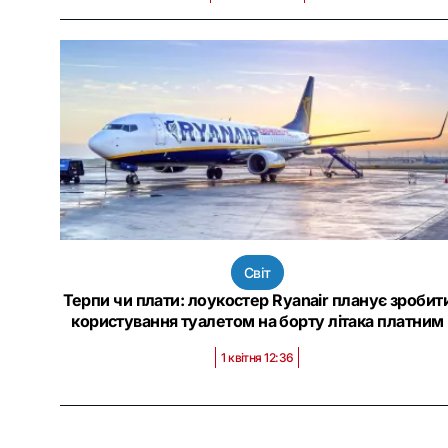
Світ
Терпи чи плати: лоукостер Ryanair планує зробит
користування туалетом на борту літака платним
1 квітня 12:36