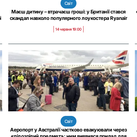
Світ
Маєш дитину – втрачаєш гроші: у Британії стався
і
скандал навколо популярного лоукостера Ryanair
14 червня 19:00
Світ
Аеропорт у Австралії частково евакуювали через
«підозрілий предмет»: ним виявився прилад для