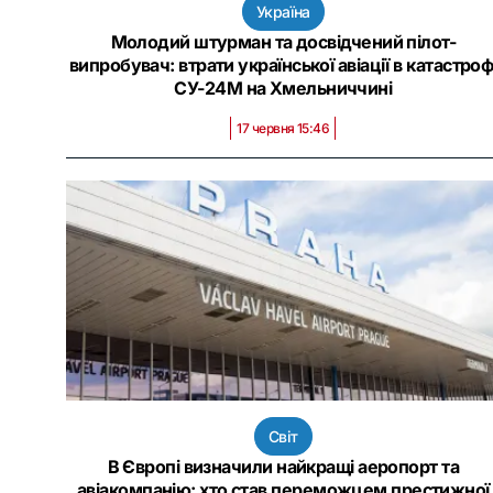
Україна
Молодий штурман та досвідчений пілот-
випробувач: втрати української авіації в катастроф
СУ-24М на Хмельниччині
17 червня 15:46
Світ
В Європі визначили найкращі аеропорт та
авіакомпанію: хто став переможцем престижної