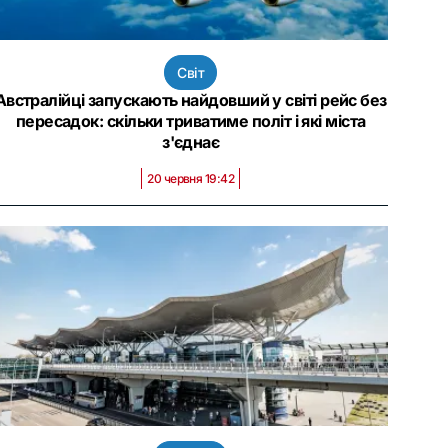
Світ
Австралійці запускають найдовший у світі рейс без
пересадок: скільки триватиме політ і які міста
з'єднає
20 червня 19:42