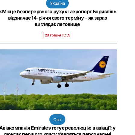
Україна
«Місце безперервного руху»: аеропорт Бориспіль
відзначає 14-річчя свого терміну – як зараз
виглядає летовище
28 травня 15:55
Світ
Авіакомпанія Emirates готує революцію в авіації: у
люксах першого класу з’являться персональні