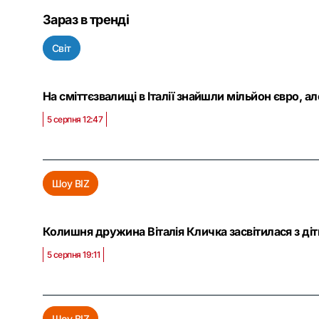
Зараз в тренді
Світ
На сміттєзвалищі в Італії знайшли мільйон євро, а
5 серпня 12:47
Шоу BIZ
Колишня дружина Віталія Кличка засвітилася з ді
5 серпня 19:11
Шоу BIZ