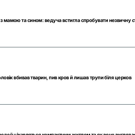
з мамою та сином: ведуча встигла спробувати незвичну с
ловік вбивав тварин, пив кров й лишав трупи біля церков
людей цікавляться компактним житлом та як воно вигляда