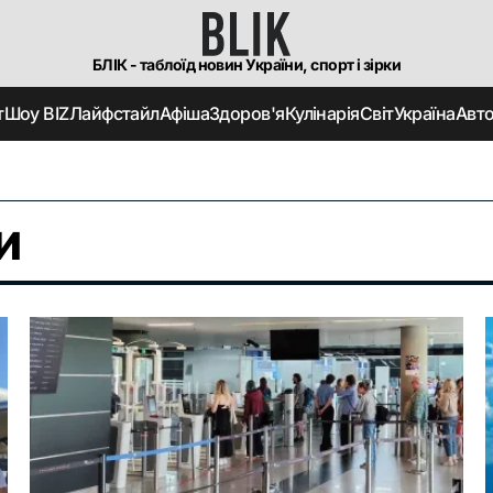
БЛІК - таблоїд новин України, спорт і зірки
т
Шоу BIZ
Лайфстайл
Афіша
Здоров'я
Кулінарія
Світ
Україна
Авт
и