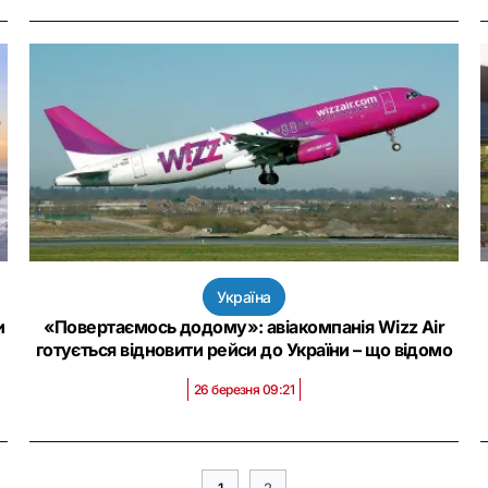
Україна
и
«Повертаємось додому»: авіакомпанія Wizz Air
готується відновити рейси до України – що відомо
26 березня 09:21
1
2