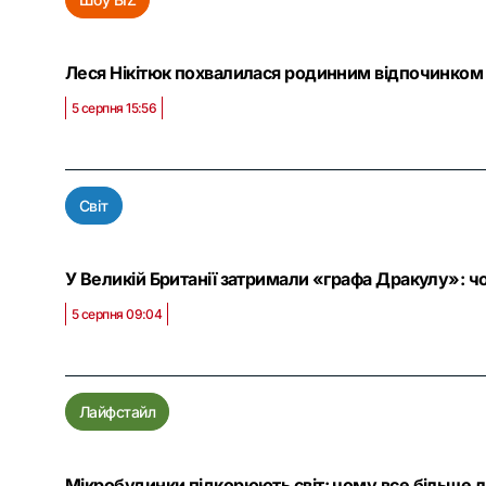
Леся Нікітюк похвалилася родинним відпочинком 
5 серпня 15:56
Світ
У Великій Британії затримали «графа Дракулу»: чо
5 серпня 09:04
Лайфстайл
Мікробудинки підкорюють світ: чому все більше 