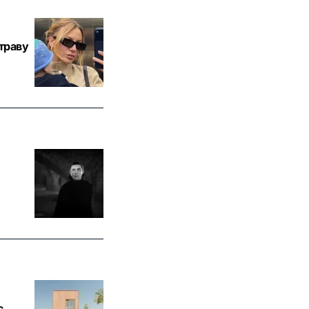
траву
є