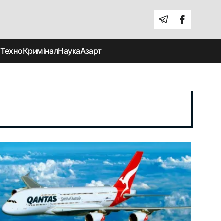
о
Техно
Кримінал
Наука
Азарт