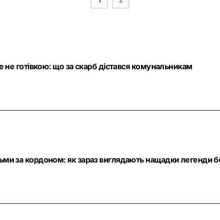
ле не готівкою: що за скарб дістався комунальникам
тьми за кордоном: як зараз виглядають нащадки легенди б