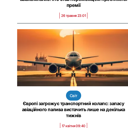
премії
26 травня 23:01
Світ
Європі загрожує транспортний колапс: запасу
авіаційного палива вистачить лише на декілька
тижнів
17 квітня 09:40