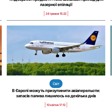
лазерної епіляції
24 травня 15:22
Світ
В Європі можуть призупинити авіаперельоти:
запасів палива лишилось на декілька днів
10 квітня 17:12