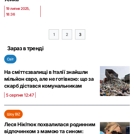
19 липня 2025,
18:36
1
2
3
Зараз в тренді
Світ
На сміттєзвалищі в Італії знайшли
мільйон євро, але не готівкою: що за
скарб дістався комунальникам
5 серпня 12:47
Шоу BIZ
Леся Нікітюк похвалилася родинним
відпочинком з мамою та сином: