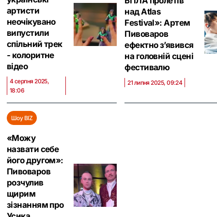
БПЛА пролетів
артисти
над Atlas
неочікувано
Festival»: Артем
випустили
Пивоваров
спільний трек
ефектно з’явився
- колоритне
на головній сцені
відео
фестивалю
4 серпня 2025,
21 липня 2025, 09:24
18:06
Шоу BIZ
«Можу
назвати себе
його другом»:
Пивоваров
розчулив
щирим
зізнанням про
Усика