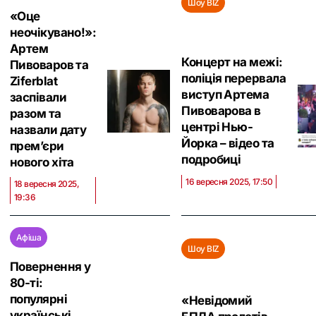
Шоу BIZ
«Оце
неочікувано!»:
Артем
Концерт на межі:
Пивоваров та
поліція перервала
Ziferblat
виступ Артема
заспівали
Пивоварова в
разом та
центрі Нью-
назвали дату
Йорка – відео та
прем’єри
подробиці
нового хіта
16 вересня 2025, 17:50
18 вересня 2025,
19:36
Афіша
Шоу BIZ
Повернення у
80-ті:
популярні
«Невідомий
українські