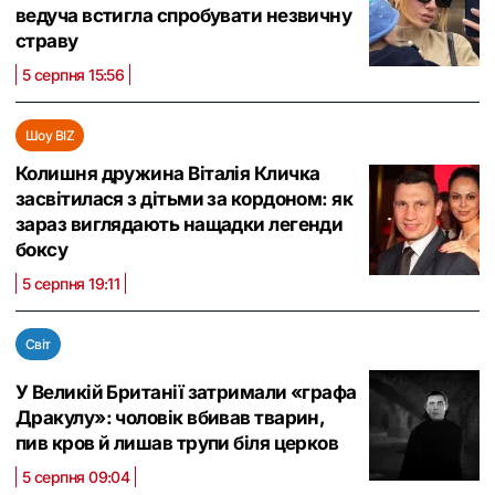
ведуча встигла спробувати незвичну
страву
5 серпня 15:56
Шоу BIZ
Колишня дружина Віталія Кличка
засвітилася з дітьми за кордоном: як
зараз виглядають нащадки легенди
боксу
5 серпня 19:11
Світ
У Великій Британії затримали «графа
Дракулу»: чоловік вбивав тварин,
пив кров й лишав трупи біля церков
5 серпня 09:04