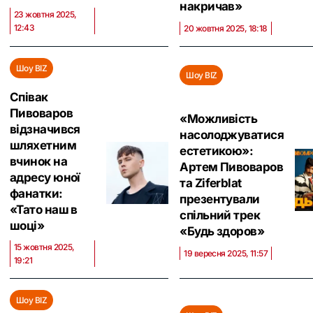
накричав‎»
23 жовтня 2025,
12:43
20 жовтня 2025, 18:18
Шоу BIZ
Шоу BIZ
Співак
Пивоваров
«Можливість
відзначився
насолоджуватися
шляхетним
естетикою»:
вчинок на
Артем Пивоваров
адресу юної
та Ziferblat
фанатки:
презентували
«Тато наш в
спільний трек
шоці‎»
«Будь здоров»
15 жовтня 2025,
19 вересня 2025, 11:57
19:21
Шоу BIZ