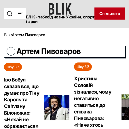
Спільнота
БЛІК - таблоїд новин України, спорт
і зірки
blik
Артем Пивоваров
Артем Пивоваров
Шоу BIZ
Шоу BIZ
Христина
Іво Бобул
Соловій
сказав все, що
зізналася, чому
думає про Тіну
негативно
Кароль та
ставиться до
Світлану
співака
Білоножко:
Пивоварова:
«‎Нехай не
«Наче хтось
ображається»