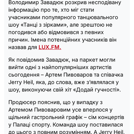
Володимир Завадюк розкрив несподівану
інформацію про те, хто міг стати
учасниками популярного танцювального
шоу «Танці з зірками», але зрештою не
погодився або відмовився з певних
причин. Імена потенційних учасників він
назвав для
LUX.FM.
Як повідомив Завадюк, на паркет могли
вийти одні з найпопулярніших артистів
сьогодення – Артем Пивоваров та співачка
Jerry Heil, яка, до слова, вже з’являлася у
шоу, виконуючи свій хіт «Додай гучності».
Продюсер пояснив, що у випадку з
Артемом Пивоваровим усе вперлося у
щільний гастрольний графік – сім концертів
у Палаці спорту. Команда шоу поставилася
до цього з повним розумінням. А Jerry Heil,