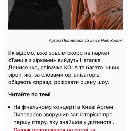
Артем Пивоваров та Jerry Heil. Колаж
Як відомо, вже зовсім скоро на паркет
«Танців з зірками» вийдуть Наталка
Денисенко, співачка KOLA та багато інших
зірок, які, за словами організаторів,
обіцяють справді розірвати сцену шоу.
Читайте по темі
На фінальному концерті в Києві Артем
Пивоваров зворушив зал історією про
першу гітару, яку знайшов у дитинстві.
Співак розплакався на сцені та