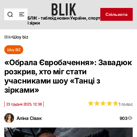
Спільнота
БЛІК - таблоїд новин України, спорт
і зірки
blik
шоу biz
Шоу BIZ
«Обрала Євробачення»: Завадюк
розкрив, хто міг стати
учасниками шоу «Танці з
зірками»
★
★
★
★
★
★
★
★
★
★
1 голос
23 грудня 2025, 12:38
Аліна Сівак
903