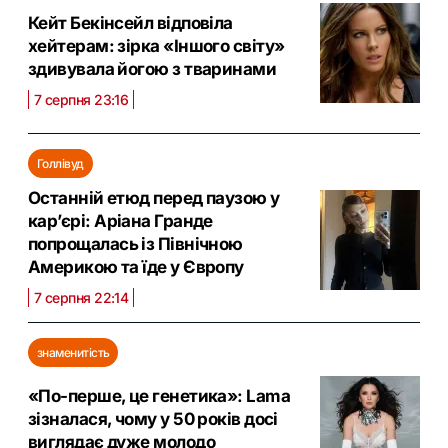
Кейт Бекінсейл відповіла
хейтерам: зірка «Іншого світу»
здивувала йогою з тваринами
7 серпня 23:16
Голлівуд
Останній етюд перед паузою у
кар’єрі: Аріана Гранде
попрощалась із Північною
Америкою та їде у Європу
7 серпня 22:14
знаменитість
«По-перше, це генетика»: Lama
зізналася, чому у 50 років досі
виглядає дуже молодо