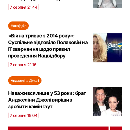
7 серпня 21:44
Нацвідбір
«Війна триває з 2014 року»:
Суспільне відповіло Поляковій на
її звернення щодо правил
проведення Нацвідбору
7 серпня 21:16
Анджеліна Джолі
Наважився лише у 53 роки: брат
Анджеліни Джолі вирішив
зробити камінгаут
7 серпня 19:04