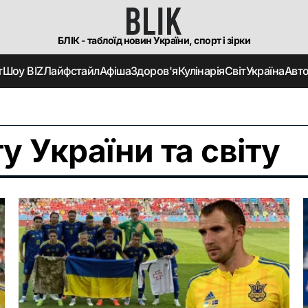
БЛІК - таблоїд новин України, спорт і зірки
т
Шоу BIZ
Лайфстайл
Афіша
Здоров'я
Кулінарія
Світ
Україна
Авт
у України та світу