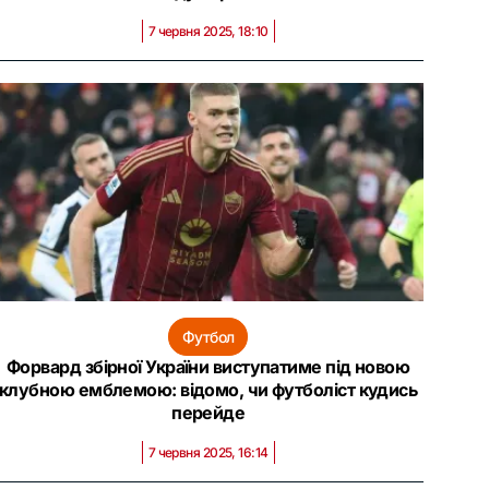
7 червня 2025, 18:10
Футбол
Форвард збірної України виступатиме під новою
клубною емблемою: відомо, чи футболіст кудись
перейде
7 червня 2025, 16:14