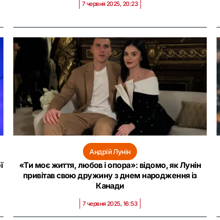
7 червня 2025, 20:23
Андрій Лунін
ї
«Ти моє життя, любов і опора»: відомо, як Лунін
привітав свою дружину з днем народження із
Канади
7 червня 2025, 16:53