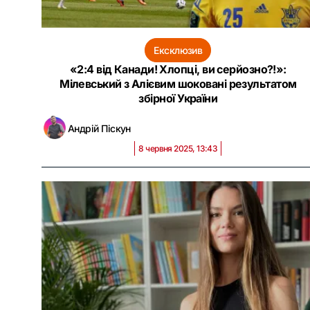
Ексклюзив
«2:4 від Канади! Хлопці, ви серйозно?!»:
Мілевський з Алієвим шоковані результатом
збірної України
Андрій Піскун
8 червня 2025, 13:43