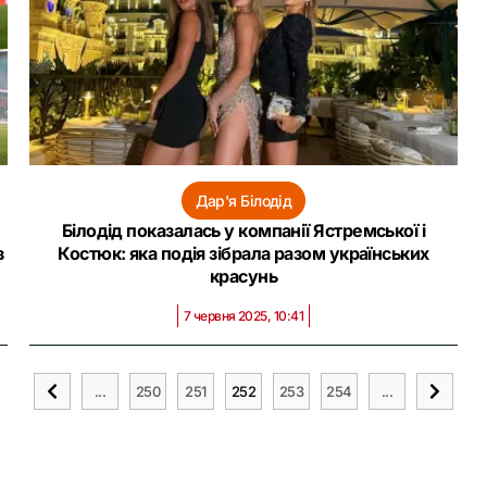
Дар'я Білодід
Білодід показалась у компанії Ястремської і
з
Костюк: яка подія зібрала разом українських
красунь
7 червня 2025, 10:41
...
250
251
252
253
254
...