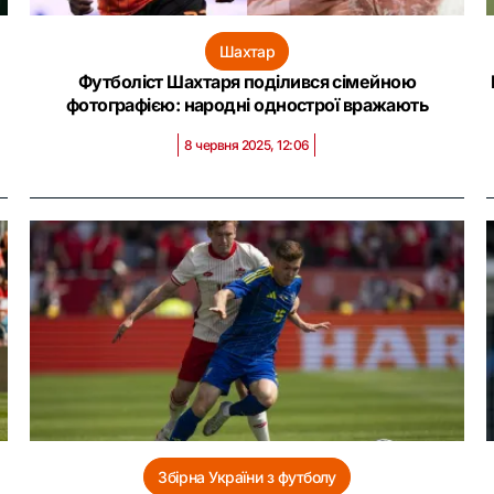
Шахтар
Футболіст Шахтаря поділився сімейною
фотографією: народні однострої вражають
8 червня 2025, 12:06
Збірна України з футболу