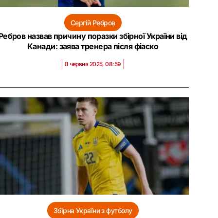
Сергій Ребров
Ребров назвав причину поразки збірної України від
Канади: заява тренера після фіаско
8 червня 2025, 08:59
Збірна України з футболу