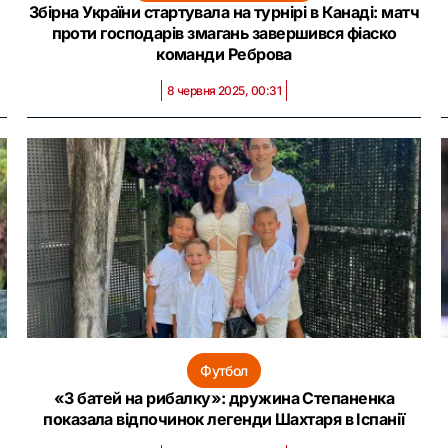
Збірна України стартувала на турнірі в Канаді: матч
проти господарів змагань завершився фіаско
команди Реброва
8 червня 2025, 00:31
Футбол
«З батей на рибалку»: дружина Степаненка
показала відпочинок легенди Шахтаря в Іспанії