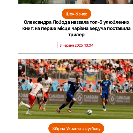
Шоу-бізнес
Олександра Лобода назвала топ-5 улюблених
книг: на перше місце чарівна ведуча поставила
трилер
8 червня 2025, 13:04
Збірна України з футболу