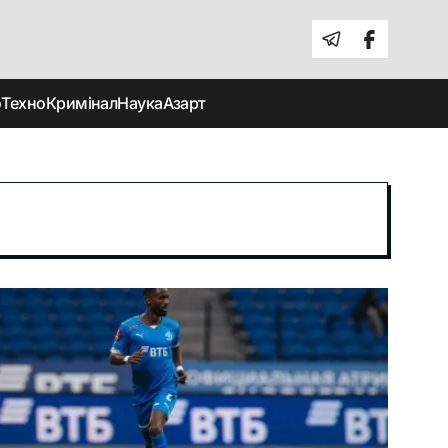
о
Техно
Кримінал
Наука
Азарт