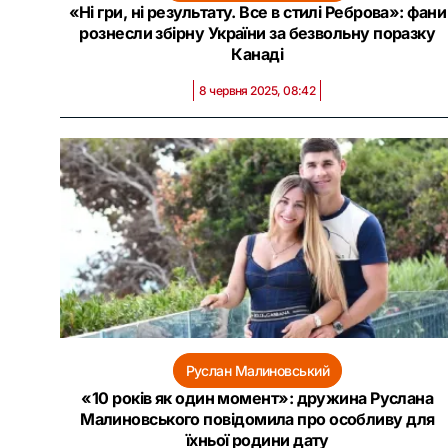
«Ні гри, ні результату. Все в стилі Реброва»: фани
рознесли збірну України за безвольну поразку
Канаді
8 червня 2025, 08:42
Руслан Малиновський
«10 років як один момент»: дружина Руслана
Малиновського повідомила про особливу для
їхньої родини дату