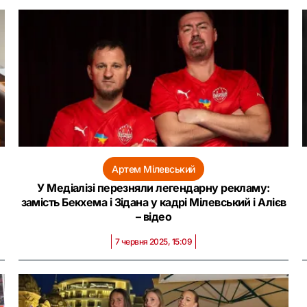
Артем Мілевський
У Медіалізі перезняли легендарну рекламу:
замість Бекхема і Зідана у кадрі Мілевський і Алієв
– відео
7 червня 2025, 15:09