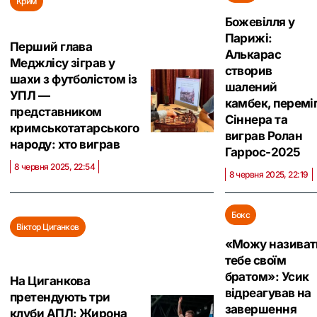
Крим
Божевілля у
Парижі:
Перший глава
Алькарас
Меджлісу зіграв у
створив
шахи з футболістом із
шалений
УПЛ —
камбек, перемі
представником
Сіннера та
кримськотатарського
виграв Ролан
народу: хто виграв
Гаррос-2025
8 червня 2025, 22:54
8 червня 2025, 22:19
Бокс
Віктор Циганков
«Можу називат
тебе своїм
братом»: Усик
На Циганкова
відреагував на
претендують три
завершення
клуби АПЛ: Жирона