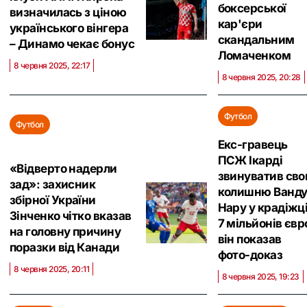
боксерської
визначилась з ціною
кар'єри
українського вінгера
скандальним
– Динамо чекає бонус
Ломаченком
8 червня 2025, 22:17
8 червня 2025, 20:28
Футбол
Футбол
Екс-гравець
ПСЖ Ікарді
«Відверто надерли
звинуватив св
зад»: захисник
колишню Ванд
збірної України
Нару у крадіжц
Зінченко чітко вказав
7 мільйонів євр
на головну причину
він показав
поразки від Канади
фото-доказ
8 червня 2025, 20:11
8 червня 2025, 19:23