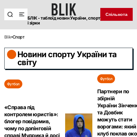
Спільнота
БЛІК - таблоїд новин України, спорт
і зірки
blik
Спорт
Новини спорту України та
світу
Футбол
Футбол
Партнери по
збірній
України Зінчен
«Справа під
та Довбик
контролем юристів»:
можуть стати
блогер повідомив,
ворогами: який
чому по допінговій
клуб поклав око
справі Мудрика й досі