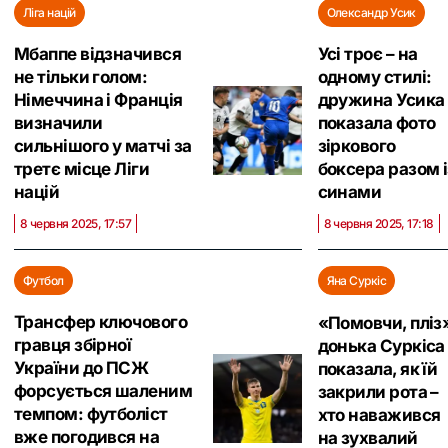
Ліга націй
Олександр Усик
Мбаппе відзначився
Усі троє – на
не тільки голом:
одному стилі:
Німеччина і Франція
дружина Усика
визначили
показала фото
сильнішого у матчі за
зіркового
третє місце Ліги
боксера разом і
націй
синами
8 червня 2025, 17:57
8 червня 2025, 17:18
Футбол
Яна Суркіс
Трансфер ключового
«Помовчи, пліз‎
гравця збірної
донька Суркіса
України до ПСЖ
показала, як їй
форсується шаленим
закрили рота –
темпом: футболіст
хто наважився
вже погодився на
на зухвалий