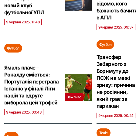
відомо, кого
новий клуб
бажають бачит
футбольної УПЛ
в АПЛ
9 червня 2025, 11:48
9 червня 2025, 09:37
Футбол
Футбол
Трансфер
Забарного з
Ямаль плаче –
Борнмуту до
Роналду сміється:
ПСЖ на межі
Португалія переграла
зриву: причина
Іспанію у фіналі Ліги
не росіянин,
націй та вдруге
Важливо
який грає за
виборола цей трофей
парижан
9 червня 2025, 00:48
9 червня 2025, 00:24
Теніс