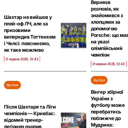
Верняєв
розповів, як
знайомився з
Шахтар не вийшов у
хлопцями за
плей-оф ЛЧ, але за
допомогою
призовими
Porsche: що ма
випередив Тоттенхем
на увазі
і Челсі: пояснюємо,
олімпійський
як таке можливо
чемпіон
9 червня 2025, 13:43
9 червня 2025, 12:43
Футбол
Футбол
Вінгер збірної
України з
футболу може
Після Шахтаря та Ліги
перебратись
чемпіонів — Кривбас:
поближче до
відомий тренер-
Мудрика:
легіонер очолив