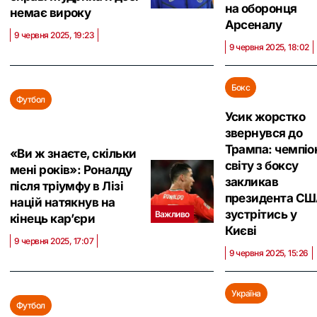
на оборонця
немає вироку
Арсеналу
9 червня 2025, 19:23
9 червня 2025, 18:02
Бокс
Футбол
Усик жорстко
звернувся до
Трампа: чемпіо
«Ви ж знаєте, скільки
світу з боксу
мені років»: Роналду
закликав
після тріумфу в Лізі
президента С
націй натякнув на
зустрітись у
Важливо
кінець кар’єри
Києві
9 червня 2025, 17:07
9 червня 2025, 15:26
Україна
Футбол