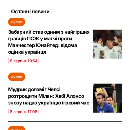
Останні новини
Футбол
Забарний став одним з найгірших
гравців ПСЖ у матчі проти
Манчестер Юнайтед: відома
оцінка українця
8 серпня 19:54
Футбол
Мудрик допоміг Челсі
розтрощити Мілан: Хабі Алонсо
знову надав українцю ігровий час
8 серпня 17:08