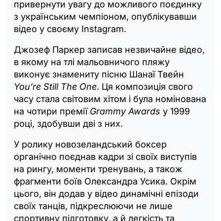
привернути увагу до можливого поєдинку
з українським чемпіоном, опублікувавши
відео у своєму Instagram.
Джозеф Паркер записав незвичайне відео,
в якому на тлі мальовничого пляжу
виконує знамениту пісню Шанаї Твейн
You’re Still The One
. Ця композиція свого
часу стала світовим хітом і була номінована
на чотири премії
Grammy Awards
у 1999
році, здобувши дві з них.
У ролику новозеландський боксер
органічно поєднав кадри зі своїх виступів
на рингу, моменти тренувань, а також
фрагменти боїв Олександра Усика. Окрім
цього, він додав у відео динамічні епізоди
своїх танців, підкреслюючи не лише
спортивну підготовку, а й легкість та