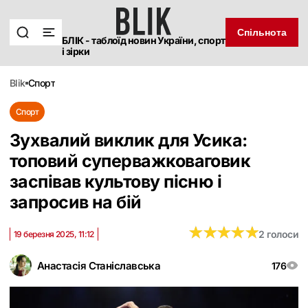
Спільнота
БЛІК - таблоїд новин України, спорт
і зірки
blik
спорт
Спорт
Зухвалий виклик для Усика:
топовий суперважковаговик
заспівав культову пісню і
запросив на бій
★
★
★
★
★
★
★
★
★
★
2 голоси
19 березня 2025, 11:12
Анастасія Станіславська
176