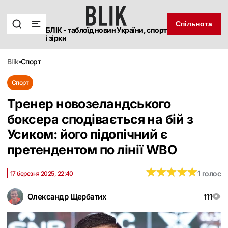
Спільнота
БЛІК - таблоїд новин України, спорт
і зірки
blik
спорт
Спорт
Тренер новозеландського
боксера сподівається на бій з
Усиком: його підопічний є
претендентом по лінії WBO
★
★
★
★
★
★
★
★
★
★
1 голос
17 березня 2025, 22:40
Олександр Щербатих
111