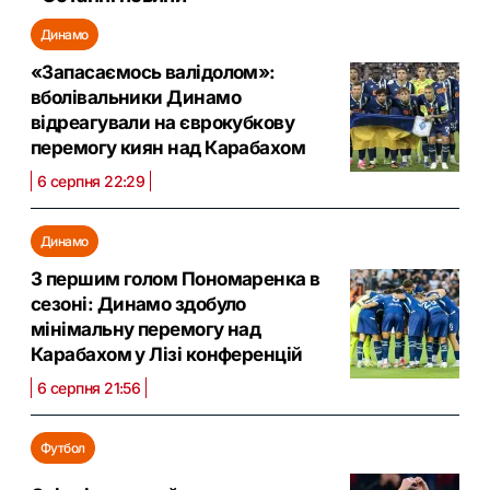
Динамо
«Запасаємось валідолом»:
вболівальники Динамо
відреагували на єврокубкову
перемогу киян над Карабахом
6 серпня 22:29
Динамо
З першим голом Пономаренка в
сезоні: Динамо здобуло
мінімальну перемогу над
Карабахом у Лізі конференцій
6 серпня 21:56
Футбол