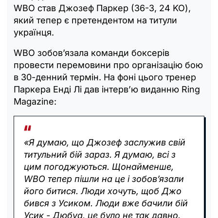
WBO став Джозеф Паркер (36-3, 24 KO),
який тепер є претендентом на титули
українця.
WBO зобов’язала команди боксерів
провести перемовини про організацію бою
в 30-денний термін. На фоні цього тренер
Паркера Енді Лі дав інтерв’ю виданню Ring
Magazine:
«Я думаю, що Джозеф заслужив свій
титульний бій зараз. Я думаю, всі з
цим погоджуються. Щонайменше,
WBO тепер пішли на це і зобов’язали
його битися. Люди хочуть, щоб Джо
бився з Усиком. Люди вже бачили бій
Усик - Дюбуа, це було не так давно.