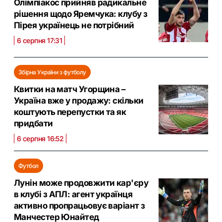
Олімпіакос прийняв радикальне
рішення щодо Яремчука: клубу з
Пірея українець не потрібний
6 серпня 17:31
Збірна України з футболу
Квитки на матч Угорщина –
Україна вже у продажу: скільки
коштують перепустки та як
придбати
6 серпня 16:52
Футбол
Лунін може продовжити кар'єру
в клубі з АПЛ: агент українця
активно пропрацьовує варіант з
Манчестер Юнайтед