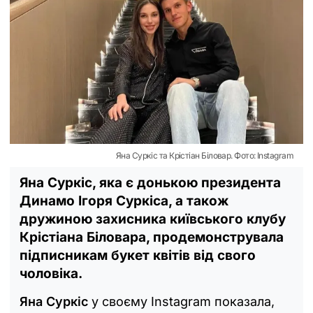
Яна Суркіс та Крістіан Біловар. Фото: Instagram
Яна Суркіс, яка є донькою президента
Динамо Ігоря Суркіса, а також
дружиною захисника київського клубу
Крістіана Біловара, продемонструвала
підписникам букет квітів від свого
чоловіка.
Яна Суркіс
у своєму Instagram показала,