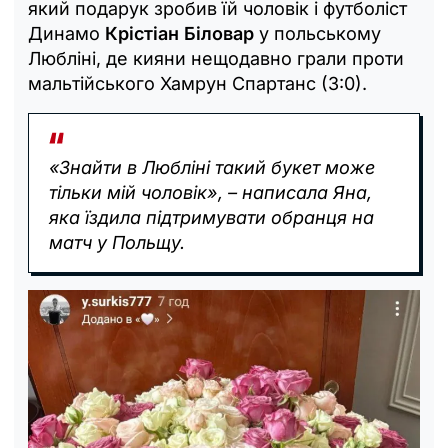
який подарук зробив їй чоловік і футболіст
Динамо
Крістіан Біловар
у польському
Любліні, де кияни нещодавно грали проти
мальтійського Хамрун Спартанс (3:0).
«Знайти в Любліні такий букет може
тільки мій чоловік», – написала Яна,
яка їздила підтримувати обранця на
матч у Польщу.