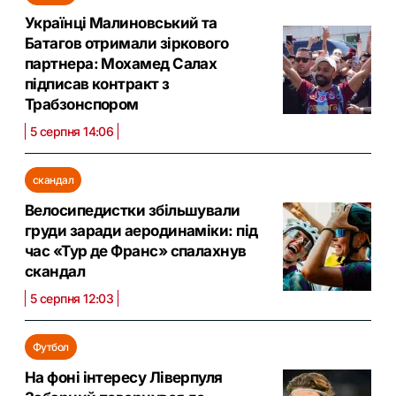
Українці Малиновський та
Батагов отримали зіркового
партнера: Мохамед Салах
підписав контракт з
Трабзонспором
5 серпня 14:06
скандал
Велосипедистки збільшували
груди заради аеродинаміки: під
час «Тур де Франс» спалахнув
скандал
5 серпня 12:03
Футбол
На фоні інтересу Ліверпуля