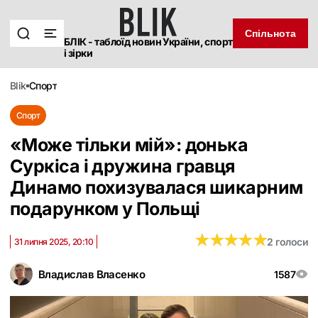
Спільнота
БЛІК - таблоїд новин України, спорт
і зірки
blik
спорт
Спорт
«Може тільки мій»: донька
Суркіса і дружина гравця
Динамо похизувалася шикарним
подарунком у Польщі
★
★
★
★
★
★
★
★
★
★
2 голоси
31 липня 2025, 20:10
Владислав Власенко
1587