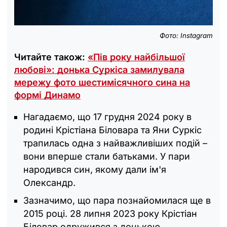
Фото: Instagram
Читайте також:
«Пів року найбільшої
любові»: донька Суркіса замилувала
мережу фото шестимісячного сина на
формі Динамо
Нагадаємо, що 17 грудня 2024 року в
родині Крістіана Біловара та Яни Суркіс
трапилась одна з найважливіших подій –
вони вперше стали батьками. У пари
народився син, якому дали ім'я
Олександр.
Зазначимо, що пара познайомилася ще в
2015 році. 28 липня 2023 року Крістіан
Біловар одружився з донькою