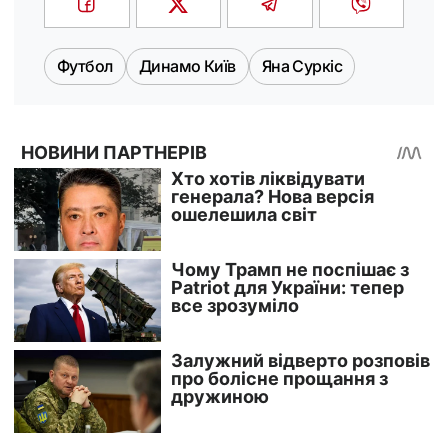
Футбол
Динамо Київ
Яна Суркіс