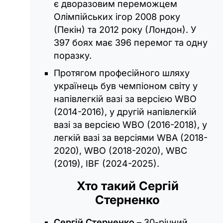
є дворазовим переможцем
Олімпійських ігор 2008 року
(Пекін) та 2012 року (Лондон). У
397 боях має 396 перемог та одну
поразку.
Протягом професійного шляху
українець був чемпіоном світу у
напівлегкій вазі за версією WBO
(2014-2016), у другій напівлегкій
вазі за версією WBO (2016-2018), у
легкій вазі за версіями WBA (2018-
2020), WBO (2018-2020), WBC
(2019), IBF (2024-2025).
Хто такий Сергій
Стерненко
Сергій Стерненко
– 30-річний