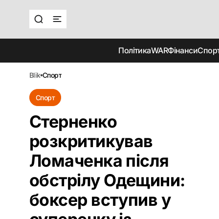
Політика
WAR
Фінанси
Спор
blik
спорт
Спорт
Стерненко
розкритикував
Ломаченка після
обстрілу Одещини:
боксер вступив у