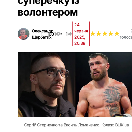
суперечку із
волонтером
24
Олександр
червня
★
★
★
★
★
★
★
★
★
★
1601
1
Щербатих
2025,
голос
20:38
Сергій Стерненко та Василь Ломаченко. Колаж: BLIK.ua