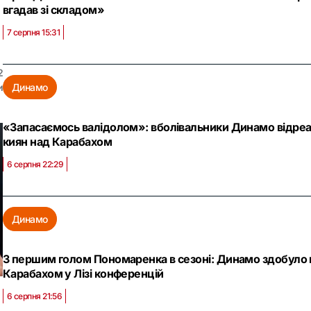
вгадав зі складом»
7 серпня 15:31
2
и
Динамо
«Запасаємось валідолом»: вболівальники Динамо відреа
киян над Карабахом
6 серпня 22:29
Динамо
З першим голом Пономаренка в сезоні: Динамо здобуло 
Карабахом у Лізі конференцій
6 серпня 21:56