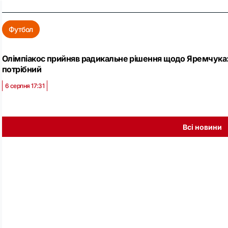
Футбол
Олімпіакос прийняв радикальне рішення щодо Яремчука: 
потрібний
6 серпня 17:31
Всі новини