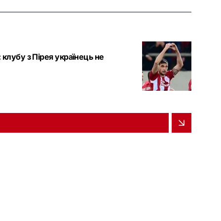
клубу з Пірея українець не