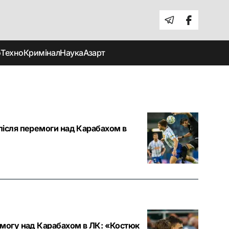
о
Техно
Кримінал
Наука
Азарт
після перемоги над Карабахом в
емогу над Карабахом в ЛК: «Костюк