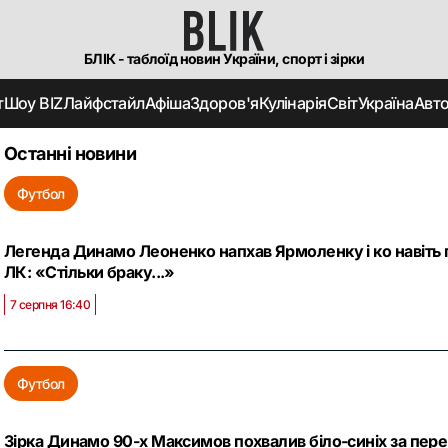
БЛІК - таблоїд новин України, спорт і зірки
т
Шоу BIZ
Лайфстайл
Афіша
Здоров'я
Кулінарія
Світ
Україна
Авт
Останні новини
Футбол
Легенда Динамо Леоненко напхав Ярмоленку і ко навіть 
ЛК: «Стільки браку...»
7 серпня 16:40
Футбол
Зірка Динамо 90-х Максимов похвалив біло-синіх за пер