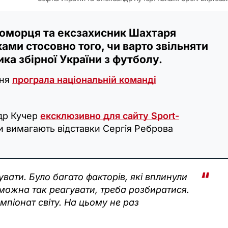
оморця та ексзахисник Шахтаря
ми стосовно того, чи варто звільняти
ка збірної України з футболу.
вня
програла національній команді
др Кучер
ексклюзивно для сайту Sport-
и вимагають відставки Сергія Реброва
гувати. Було багато факторів, які вплинули
 можна так реагувати, треба розбиратися.
мпіонат світу. На цьому не раз