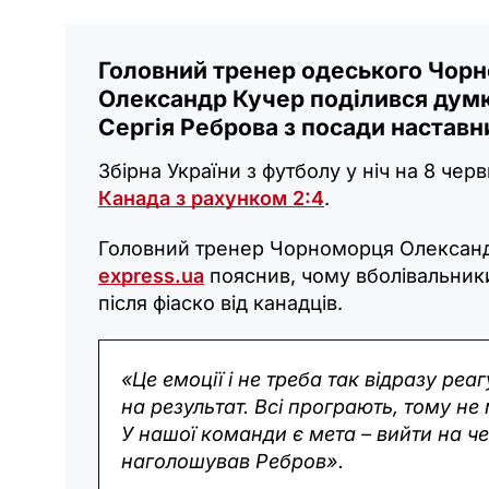
Головний тренер одеського Чорн
Олександр Кучер поділився думка
Сергія Реброва з посади наставни
Збірна України з футболу у ніч на 8 чер
Канада з рахунком 2:4
.
Головний тренер Чорноморця Олексан
express.ua
пояснив, чому вболівальник
після фіаско від канадців.
«Це емоції і не треба так відразу реа
на результат. Всі програють, тому не
У нашої команди є мета – вийти на че
наголошував Ребров».