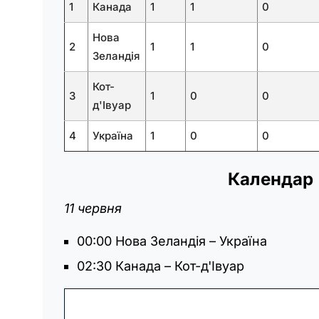
1
Канада
1
1
0
Нова
2
1
1
0
Зеландія
Кот-
3
1
0
0
д'Івуар
4
Україна
1
0
0
Календар 
11 червня
00:00 Нова Зеландія – Україна
02:30 Канада – Кот-д'Івуар