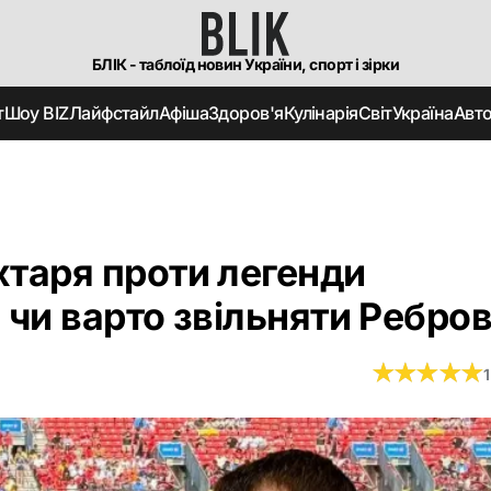
БЛІК - таблоїд новин України, спорт і зірки
т
Шоу BIZ
Лайфстайл
Афіша
Здоров'я
Кулінарія
Світ
Україна
Авт
хтаря проти легенди
 чи варто звільняти Ребро
★
★
★
★
★
★
★
★
★
★
1