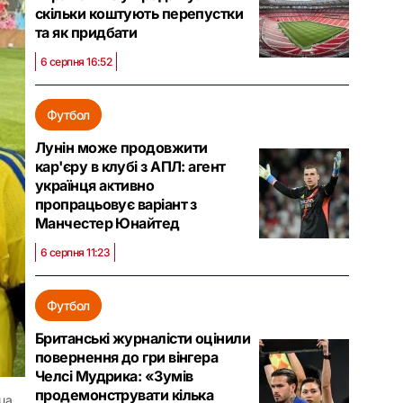
скільки коштують перепустки
та як придбати
6 серпня 16:52
Футбол
Лунін може продовжити
кар'єру в клубі з АПЛ: агент
українця активно
пропрацьовує варіант з
Манчестер Юнайтед
6 серпня 11:23
Футбол
Британські журналісти оцінили
повернення до гри вінгера
Челсі Мудрика: «Зумів
продемонструвати кілька
ua