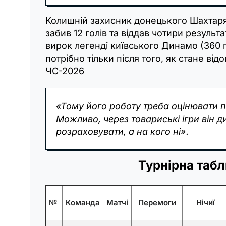
Колишній захисник донецького Шахтаря,
забив 12 голів та віддав чотири резуль
вирок легенді київського Динамо (360 по
потрібно тільки після того, як стане ві
ЧС-2026
«Тому його роботу треба оцінювати пі
Можливо, через товариські ігри він д
розраховувати, а на кого ні».
Турнірна табл
№
Команда
Матчі
Перемоги
Нічиї