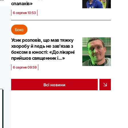
спалахів»
6 серпня 10:53
Бокс
Усик розповів, що мав тяжку
хворобу й ледь не зав'язав з
боксом в юності: «До лікарні
прийшов священник і...»
6 серпня 09:59
Всі новини