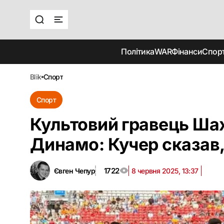
Політика
WAR
Фінанси
Спор
blik
спорт
Спорт
Культовий гравець Ша
Динамо: Кучер сказав,
1722
Євген Чепур
8 червня 2025, 13:37