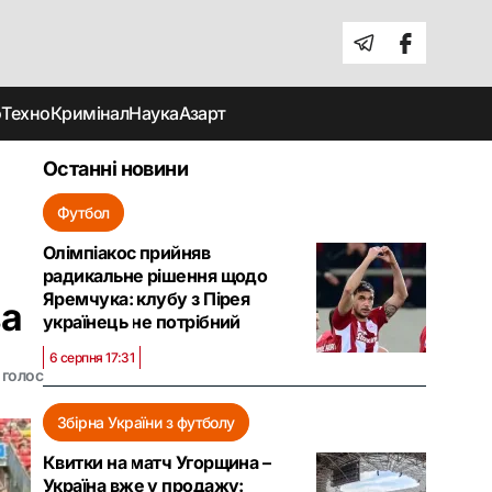
о
Техно
Кримінал
Наука
Азарт
Останні новини
Футбол
Олімпіакос прийняв
радикальне рішення щодо
Яремчука: клубу з Пірея
ва
українець не потрібний
6 серпня 17:31
 голос
Збірна України з футболу
Квитки на матч Угорщина –
Україна вже у продажу: