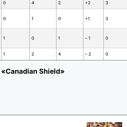
0
4
2
+2
3
0
1
0
+1
3
1
0
1
– 1
0
1
2
4
– 2
0
«Canadian Shield»