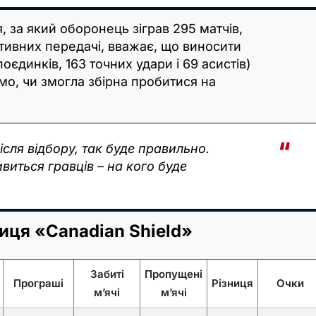
 за який оборонець зіграв 295 матчів,
тативних передачі, вважає, що виносити
єдинків, 163 точних удари і 69 асистів)
домо, чи змогла збірна пробитися на
сля відбору, так буде правильно.
ивиться гравців – на кого буде
иця «Canadian Shield»
Забиті
Пропущені
Програші
Різниця
Очки
м’ячі
м’ячі