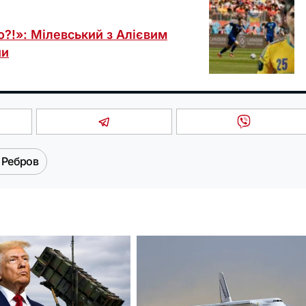
о?!»: Мілевський з Алієвим
ни
 Ребров