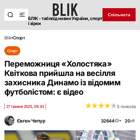
Спільнота
БЛІК - таблоїд новин України, спорт
і зірки
blik
спорт
Спорт
Переможниця «Холостяка»
Квіткова прийшла на весілля
захисника Динамо із відомим
футболістом: є відео
★
★
★
★
★
★
★
★
★
★
5 голосів
27 травня 2025, 09:43
Євген Чепур
32644
20