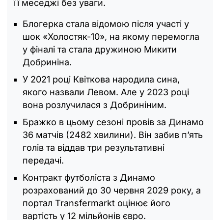
її меседжі без уваги.
Блогерка стала відомою після участі у
шок «Холостяк-10», на якому перемогла
у фіналі та стала дружиною Микити
Добриніна.
У 2021 році Квіткова народила сина,
якого назвали Левом. Але у 2023 році
вона розлучилася з Добриніним.
Бражко в цьому сезоні провів за Динамо
36 матчів (2482 хвилини). Він забив п’ять
голів та віддав три результативні
передачі.
Контракт футболіста з Динамо
розрахований до 30 червня 2029 року, а
портал Transfermarkt оцінює його
вартість у 12 мільйонів євро.