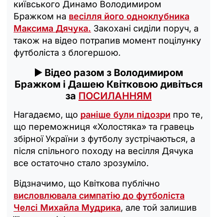
київського Динамо Володимиром
Бражком на
весілля його одноклубника
Максима Дячука.
Закохані сиділи поруч, а
також на відео потрапив момент поцілунку
футболіста з блогершою.
▶️ Відео разом з Володимиром
Бражком і Дашею Квітковою дивіться
за
ПОСИЛАННЯМ
Нагадаємо, що
раніше були підозри
про те,
що переможниця «‎Холостяка» та гравець
збірної України з футболу зустрічаються, а
після спільного походу на весілля Дячука
все остаточно стало зрозуміло.
Відзначимо, що Квіткова публічно
висловлювала симпатію до футболіста
Челсі Михайла Мудрика
, але той залишив