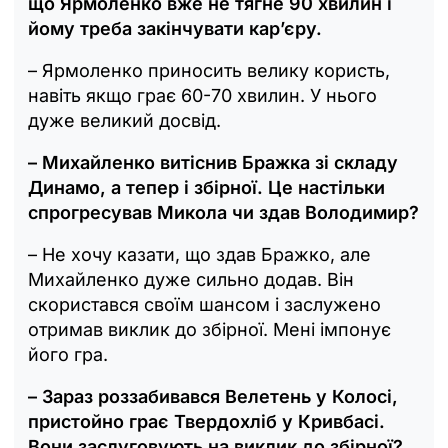
що Ярмоленко вже не тягне 90 хвилин і
йому треба закінчувати кар’єру.
– Ярмоленко приносить велику користь,
навіть якщо грає 60-70 хвилин. У нього
дуже великий досвід.
– Михайленко витіснив Бражка зі складу
Динамо, а тепер і збірної. Це настільки
спрогресував Микола чи здав Володимир?
– Не хочу казати, що здав Бражко, але
Михайленко дуже сильно додав. Він
скористався своїм шансом і заслужено
отримав виклик до збірної. Мені імпонує
його гра.
– Зараз роззабивався Велетень у Колосі,
пристойно грає Твердохліб у Кривбасі.
Вони заслуговують на виклик до збірної?