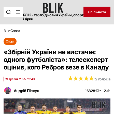
Спільнота
БЛІК - таблоїд новин України, спорт
і зірки
blik
спорт
Спорт
«Збірній України не вистачає
одного футболіста»: телеексперт
оцінив, кого Ребров везе в Канаду
★
★
★
★
★
★
★
★
★
★
12 голосів
19 травня 2025, 21:40
Андрій Піскун
16828
2