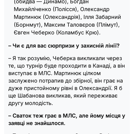
(обидва — Динамо), Богдан
Михайліченко (Полісся), Олександр
Мартинюк (Олександрія), Ілля Забарний
(Борнмут), Максим Таловєров (Плімут),
Євген Чеберко (Коламбус Крю).
– Чи є для вас сюрпризи у захисній лінії?
– Я так розумію, Чеберка викликали через
те, що турнір буде проходити в Канаді, а він
виступає в МЛС. Мартинюк цілком
заслужено потрапив до збірної, він грає на
дуже пристойному рівні в Олександрії. Я б
ще Шабанова викликав, який переживає
другу молодість.
– Сваток теж грає в МЛС, але йому місця у
заявці не знайшлося.