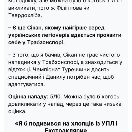
молодіжку, але можна було б когось з УПЛ
викликати, того ж Філіппова чи
Твердохліба.
– Є ще Сікан, якому найгірше серед
українських легіонерів вдається проявити
себе у Трабзонспорі.
– З того, що я бачив, Сікан не грає чистого
нападника у Трабзонспорі, а знаходиться у
відтяжці. Чемпіонат Туреччини досить
специфічний і Данилу потрібен час, щоб
адаптуватися.
Оцінка нападу:
5/10. Можна було б когось
довикликати у напад, через це така низька
оцінка.
«Я б подивився на хлопців із УПЛ і
Екстракляси»