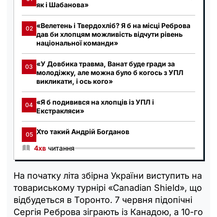
як і Шабанова»
«Велетень і Твердохліб? Я б на місці Реброва
02
дав би хлопцям можливість відчути рівень
національної команди»
«У Довбика травма, Ванат буде гради за
03
молодіжку, але можна було б когось з УПЛ
викликати, і ось кого»
«Я б подивився на хлопців із УПЛ і
04
Екстракляси»
Хто такий Андрій Богданов
05
4хв
читання
На початку літа збірна України виступить на
товариському турнірі «Canadian Shield», що
відбудеться в Торонто. 7 червня підопічні
Сергія Реброва зіграють із Канадою, а 10-го