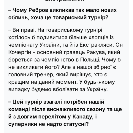
– Чому Ребров викликав так мало нових
обличь, хоча це товариський турнір?
– Ви праві. На товариському турнірі
хотілось б подивитися більше хлопців із
чемпіонату України, та й із Екстракляси. Он
Кочергін – основний гравець Ракува, який
бореться за чемпіонство в Польщі. Чому б
не викликати його? Але в нашої збірної є
головний тренер, який вирішує, хто є
кращим на даний момент. У будь-якому
випадку будемо вболівати за Україну.
– Цей турнір взагалі потрібен нашій
команді після виснажливого сезону та ще
й з довгим перелітом у Канаду, і
суперники не надто статусні?