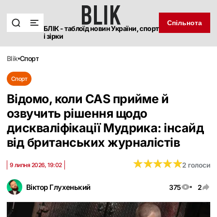
Спільнота
БЛІК - таблоїд новин України, спорт
і зірки
blik
спорт
Спорт
Відомо, коли CAS прийме й
озвучить рішення щодо
дискваліфікації Мудрика: інсайд
від британських журналістів
★
★
★
★
★
★
★
★
★
★
2 голоси
9 липня 2026, 19:02
Віктор Глухенький
375
2