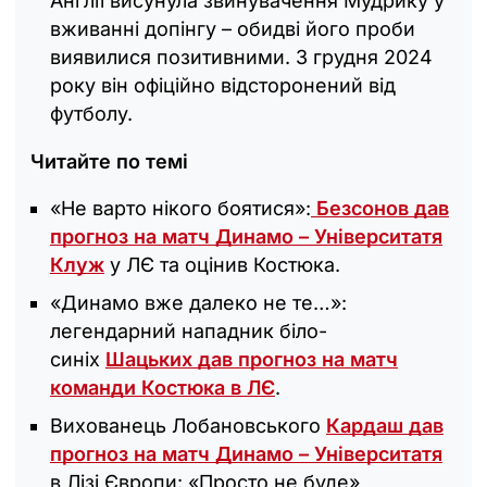
Англії висунула звинувачення Мудрику у
вживанні допінгу – обидві його проби
виявилися позитивними. З грудня 2024
року він офіційно відсторонений від
футболу.
Читайте по темі
«Не варто нікого боятися»:
Безсонов дав
прогноз на матч Динамо – Університатя
Клуж
у ЛЄ та оцінив Костюка.
«Динамо вже далеко не те…»:
легендарний нападник біло-
синіх
Шацьких дав прогноз на матч
команди Костюка в ЛЄ
.
Вихованець Лобановського
Кардаш дав
прогноз на матч Динамо – Університатя
в Лізі Європи: «Просто не буде»