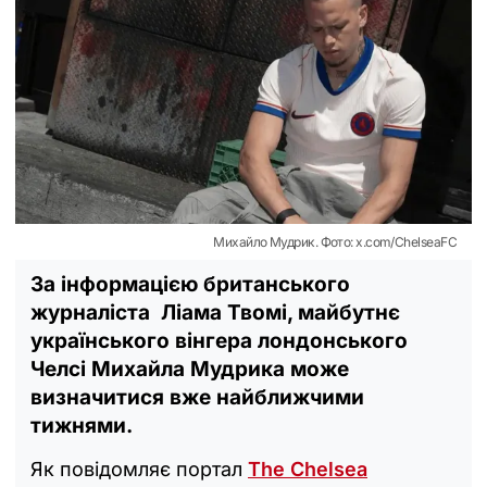
Михайло Мудрик. Фото: x.com/ChelseaFC
За інформацією британського
журналіста Ліама Твомі, майбутнє
українського вінгера лондонського
Челсі Михайла Мудрика може
визначитися вже найближчими
тижнями.
Як повідомляє портал
The Chelsea