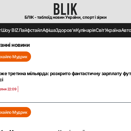
БЛІК - таблоїд новин України, спорт і зірки
т
Шоу BIZ
Лайфстайл
Афіша
Здоров'я
Кулінарія
Світ
Україна
Авт
анні новини
хайло Мудрик
же третина мільярда: розкрито фантастичну зарплату футб
сі
рпня 22:09
хайло Мудрик