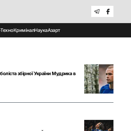
о
Техно
Кримінал
Наука
Азарт
оліста збірної України Мудрика в