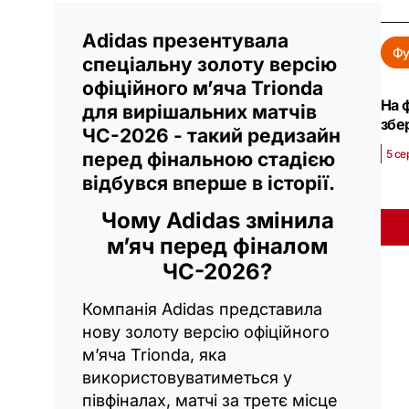
Adidas презентувала
Фу
спеціальну золоту версію
офіційного м’яча Trionda
На 
для вирішальних матчів
збе
ЧС-2026 - такий редизайн
5 се
перед фінальною стадією
відбувся вперше в історії.
Чому Adidas змінила
м’яч перед фіналом
ЧС-2026?
Компанія Adidas представила
нову золоту версію офіційного
м’яча Trionda, яка
використовуватиметься у
півфіналах, матчі за третє місце