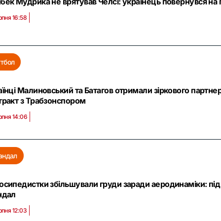
бек Мудрика не врятував Челсі: українець повернувся на
рпня 16:58
тбол
аїнці Малиновський та Батагов отримали зіркового партне
тракт з Трабзонспором
рпня 14:06
андал
осипедистки збільшували груди заради аеродинаміки: під
ндал
рпня 12:03