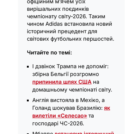
офіційним м’ячем усіх
вирішальних поєдинків
чемпіонату світу-2026. Таким
чином Adidas встановила новий
історичний прецедент для
світових футбольних першостей.
Читайте по темі:
І дзвінок Трампа не допоміг:
збірна Бельгії розгромно
припинила шлях США
на
домашньому чемпіонаті світу.
Англія вистояла в Мехіко, а
Голанд шокував Бразилію:
як
вилетіли «Селесао»
та
господарі ЧС-2026.
Мбаппе
встановив історичний