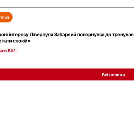
тбол
фоні інтересу Ліверпуля Забарний повернувся до тренуван
рігати спокій»
рпня 11:54
Всі новини