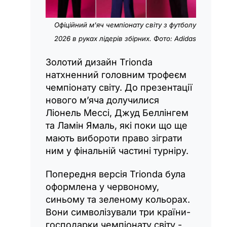
Офіційний м'яч чемпіонату світу з футболу
2026 в руках лідерів збірних. Фото: Adidas
Золотий дизайн Trionda
натхненний головним трофеєм
чемпіонату світу. До презентації
нового м’яча долучилися
Ліонель Мессі, Джуд Беллінгем
та Ламін Ямаль, які поки що ще
мають вибороти право зіграти
ним у фінальній частині турніру.
Попередня версія Trionda була
оформлена у червоному,
синьому та зеленому кольорах.
Вони символізували три країни-
господарки чемпіонату світу -