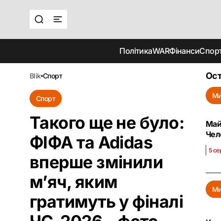
Політика
WAR
Фінанси
Спор
Ост
blik
спорт
Ми
Спорт
Такого ще не було:
Май
Чел
ФІФА та Adidas
5 се
вперше змінили
м’яч, яким
Ми
гратимуть у фіналі