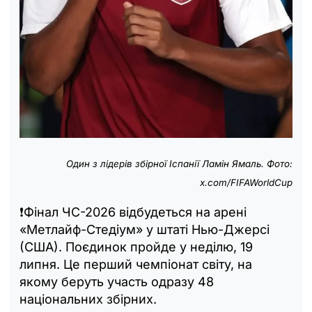
Один з лідерів збірної Іспанії Ламін Ямаль. Фото:
x.com/FIFAWorldCup
❗️Фінал ЧС-2026 відбудеться на арені
«Метлайф-Стедіум» у штаті Нью-Джерсі
(США). Поєдинок пройде у неділю, 19
липня. Це перший чемпіонат світу, на
якому беруть участь одразу 48
національних збірних.