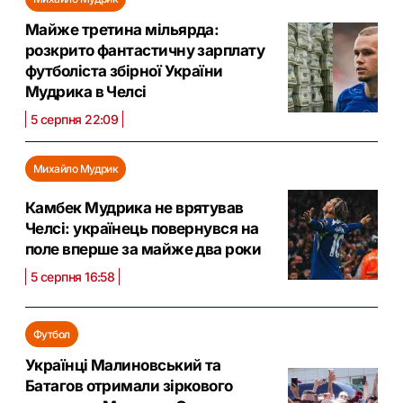
Майже третина мільярда:
розкрито фантастичну зарплату
футболіста збірної України
Мудрика в Челсі
5 серпня 22:09
Михайло Мудрик
Камбек Мудрика не врятував
Челсі: українець повернувся на
поле вперше за майже два роки
5 серпня 16:58
Футбол
Українці Малиновський та
Батагов отримали зіркового