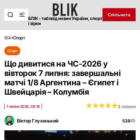
Спільнота
БЛІК - таблоїд новин України, спорт
і зірки
blik
спорт
Спорт
Що дивитися на ЧС-2026 у
вівторок 7 липня: завершальні
матчі 1/8 Аргентина – Єгипет і
Швейцарія – Колумбія
★
★
★
★
★
★
★
★
★
★
3 голоси
7 липня 2026, 08:16
Віктор Глухенький
538