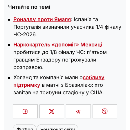
Читайте по темі
Роналду проти Ямаля
: Іспанія та
Португалія визначили учасника 1/4 фіналу
ЧС-2026.
Наркокартель «допоміг» Мексиці
пробитися до 1/8 фіналу ЧС: п'ятьом
гравцям Еквадору погрожували
розправою.
Холанд та компанія мали о
собливу
підтримку
в матчі з Бразилією: хто
завітав на трибуни стадіону у США.
Футбол
Чемпіонат світу