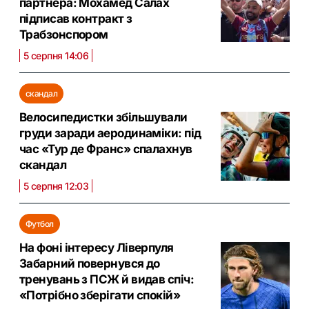
партнера: Мохамед Салах
підписав контракт з
Трабзонспором
5 серпня 14:06
скандал
Велосипедистки збільшували
груди заради аеродинаміки: під
час «Тур де Франс» спалахнув
скандал
5 серпня 12:03
Футбол
На фоні інтересу Ліверпуля
Забарний повернувся до
тренувань з ПСЖ й видав спіч:
«Потрібно зберігати спокій»