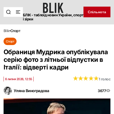
Спільнота
БЛІК - таблоїд новин України, спорт
і зірки
blik
спорт
Спорт
Обраниця Мудрика опублікувала
серію фото з літньої відпустки в
Італії: відверті кадри
★
★
★
★
★
★
★
★
★
★
1 голос
6 липня 2026, 12:55
Уляна Виноградова
3677