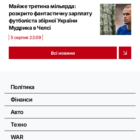
Майже третина мільярда:
розкрито фантастичну зарплату
футболіста збірної України
Мудрика в Челсі
5 серпня 22:09
Всі новини
Політика
Фінанси
Авто
Техно
WAR