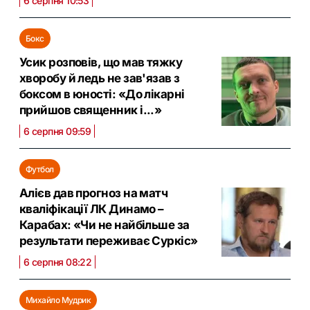
6 серпня 10:53
Бокс
Усик розповів, що мав тяжку
хворобу й ледь не зав'язав з
боксом в юності: «До лікарні
прийшов священник і...»
6 серпня 09:59
Футбол
Алієв дав прогноз на матч
кваліфікації ЛК Динамо –
Карабах: «Чи не найбільше за
результати переживає Суркіс»
6 серпня 08:22
Михайло Мудрик