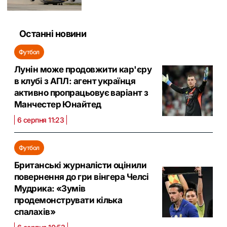
Останні новини
Футбол
Лунін може продовжити кар'єру
в клубі з АПЛ: агент українця
активно пропрацьовує варіант з
Манчестер Юнайтед
6 серпня 11:23
Футбол
Британські журналісти оцінили
повернення до гри вінгера Челсі
Мудрика: «Зумів
продемонструвати кілька
спалахів»