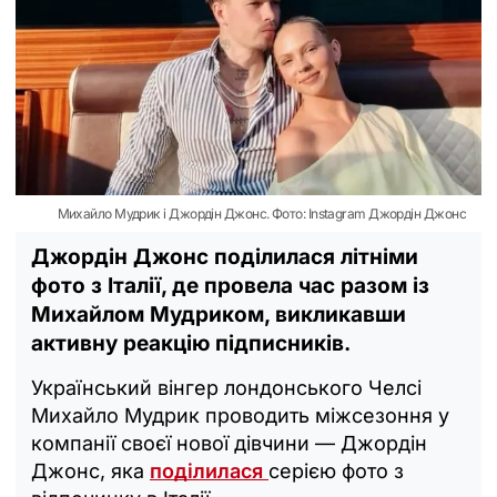
Михайло Мудрик і Джордін Джонс. Фото: Instagram Джордін Джонс
Джордін Джонс поділилася літніми
фото з Італії, де провела час разом із
Михайлом Мудриком, викликавши
активну реакцію підписників.
Український вінгер лондонського Челсі
Михайло Мудрик проводить міжсезоння у
компанії своєї нової дівчини — Джордін
Джонс, яка
поділилася
серією фото з