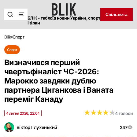
Спільнота
БЛІК - таблоїд новин України, спорт
і зірки
blik
спорт
Спорт
Визначився перший
чвертьфіналіст ЧС-2026:
Марокко завдяки дублю
партнера Циганкова і Ваната
переміг Канаду
★
★
★
★
★
★
★
★
★
★
4 голоси
4 липня 2026, 22:04
Віктор Глухенький
247