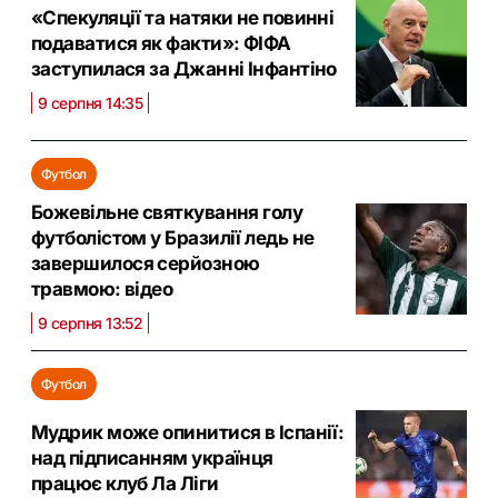
«Спекуляції та натяки не повинні
подаватися як факти»: ФІФА
заступилася за Джанні Інфантіно
9 серпня 14:35
Футбол
Божевільне святкування голу
футболістом у Бразилії ледь не
завершилося серйозною
травмою: відео
9 серпня 13:52
Футбол
Мудрик може опинитися в Іспанії:
над підписанням українця
працює клуб Ла Ліги