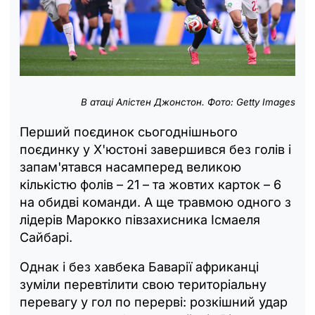
В атаці Алістен Джонстон. Фото:
Getty Images
Перший поєдинок сьогоднішнього
поєдинку у Х'юстоні завершився без голів і
запам'ятався насамперед великою
кількістю фолів – 21 – та жовтих карток – 6
на обидві команди. А ще травмою одного з
лідерів Марокко півзахисника Ісмаеля
Сайбарі.
Однак і без хавбека Баварії африканці
зуміли перевтілити свою територіальну
перевагу у гол по перерві: розкішний удар