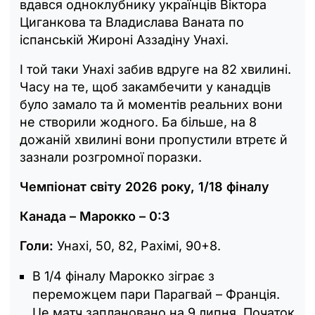
вдався одноклубнику українців Віктора
Циганкова та Владислава Ваната по
іспанській Жироні Аззадіну Унахі.
І той таки Унахі забив вдруге на 82 хвилині.
Часу на те, щоб закамбечити у канадців
було замало та й моментів реальних вони
не створили жодного. Ба більше, на 8
дожаній хвилині вони пропустили втретє й
зазнали розгромної поразки.
Чемпіонат світу 2026 року, 1/18 фіналу
Канада – Марокко – 0:3
Голи:
Унахі, 50, 82, Рахімі, 90+8.
В 1/4 фіналу Марокко зіграє з
переможцем пари Парагвай – Франція.
Це матч заплановано на 9 липня. Початок