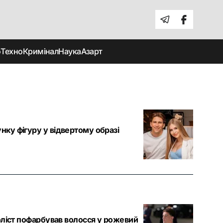
о
Техно
Кримінал
Наука
Азарт
нку фігуру у відвертому образі
боліст пофарбував волосся у рожевий