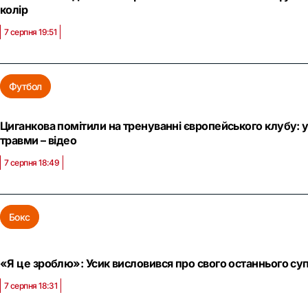
колір
7 серпня 19:51
Футбол
Циганкова помітили на тренуванні європейського клубу: у
травми – відео
7 серпня 18:49
Бокс
«Я це зроблю»: Усик висловився про свого останнього суп
7 серпня 18:31