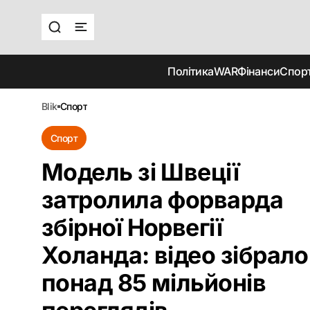
Політика
WAR
Фінанси
Спор
blik
спорт
Спорт
Модель зі Швеції
затролила форварда
збірної Норвегії
Холанда: відео зібрало
понад 85 мільйонів