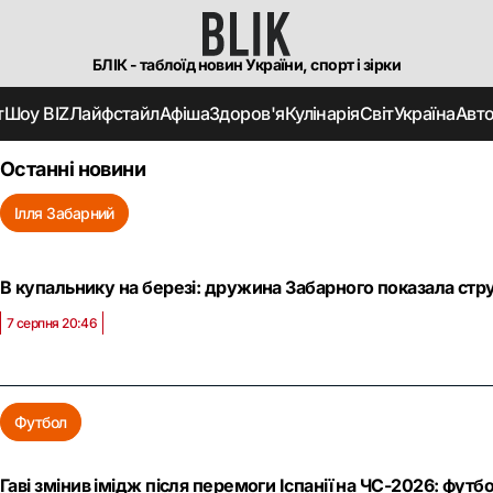
БЛІК - таблоїд новин України, спорт і зірки
т
Шоу BIZ
Лайфстайл
Афіша
Здоров'я
Кулінарія
Світ
Україна
Авт
Останні новини
Ілля Забарний
В купальнику на березі: дружина Забарного показала стру
7 серпня 20:46
Футбол
Гаві змінив імідж після перемоги Іспанії на ЧС-2026: фут