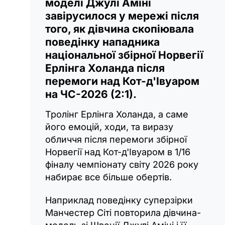
моделі Джулі Аміні
завірусилося у мережі після
того, як дівчина скопіювала
поведінку нападника
національної збірної Норвегії
Ерлінга Холанда після
перемоги над Кот-д'Івуаром
на ЧС-2026 (2:1).
Тролінг Ерлінга Холанда, а саме
його емоцій, ходи, та виразу
обличчя після перемоги збірної
Норвегії над Кот-д'Івуаром в 1/16
фіналу чемпіонату світу 2026 року
набирає все більше обертів.
Наприклад поведінку суперзірки
Манчестер Сіті повторила дівчина-