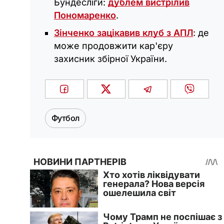
Бундесліги:
дублем вистрілив
Пономаренко
.
Зінченко зацікавив клуб з АПЛ
: де
може продовжити кар'єру
захисник збірної України.
Футбол