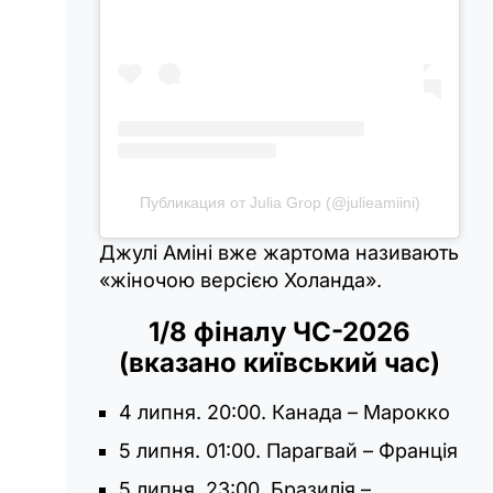
Публикация от Julia Grop (@julieamiini)
Джулі Аміні вже жартома називають
«жіночою версією Холанда».
1/8 фіналу ЧС-2026
(вказано київський час)
4 липня. 20:00. Канада – Марокко
5 липня. 01:00. Парагвай – Франція
5 липня. 23:00. Бразилія –