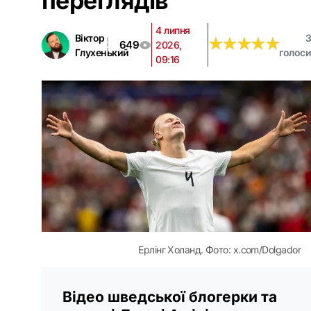
переглядів
4 липня
Віктор
3
★
★
★
★
★
★
★
★
★
★
649
2026,
Глухенький
голоси
09:16
Ерлінг Холанд. Фото: x.com/Dolgador
Відео шведської блогерки та