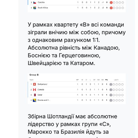
У рамках квартету «B» всі команди
зіграли внічию між собою, причому
з однаковим рахунком 1:1.
Абсолютна рівність між Канадою,
Боснією та Герцеговиною,
Швейцарією та Катаром.
Збірна Шотландії має абсолютне
лідерство у рамках групи «С»,
Марокко та Бразилія йдуть за