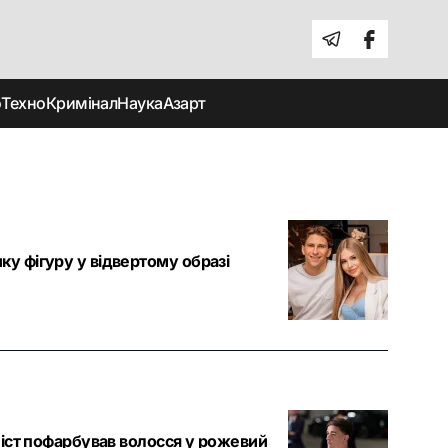
о
Техно
Кримінал
Наука
Азарт
ку фігуру у відвертому образі
оліст пофарбував волосся у рожевий