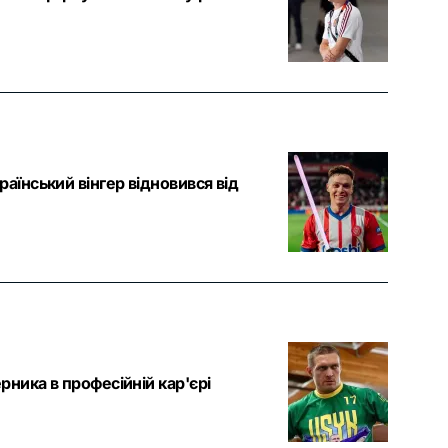
аїнський вінгер відновився від
рника в професійній кар'єрі