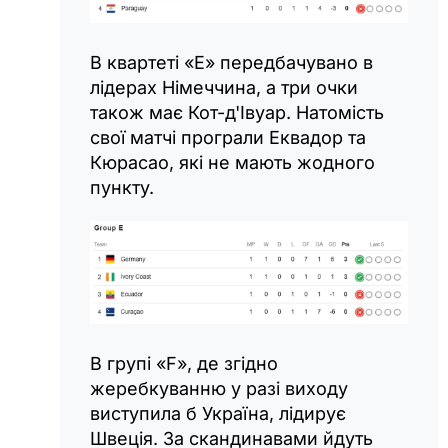
В квартеті «Е» передбачувано в
лідерах Німеччина, а три очки
також має Кот-д'Івуар. Натомість
свої матчі програли Еквадор та
Кюрасао, які не мають жодного
пункту.
В групі «F», де згідно
жеребкуванню у разі виходу
виступила б Україна, лідирує
Швеція. За скандинавами йдуть