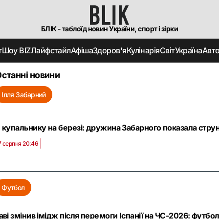
БЛІК - таблоїд новин України, спорт і зірки
т
Шоу BIZ
Лайфстайл
Афіша
Здоров'я
Кулінарія
Світ
Україна
Авт
станні новини
Ілля Забарний
 купальнику на березі: дружина Забарного показала струн
7 серпня 20:46
Футбол
аві змінив імідж після перемоги Іспанії на ЧС-2026: футб