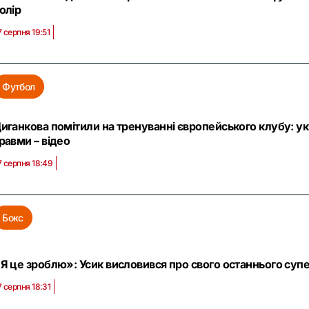
олір
7 серпня 19:51
Футбол
иганкова помітили на тренуванні європейського клубу: укр
равми – відео
7 серпня 18:49
Бокс
Я це зроблю»: Усик висловився про свого останнього супе
7 серпня 18:31