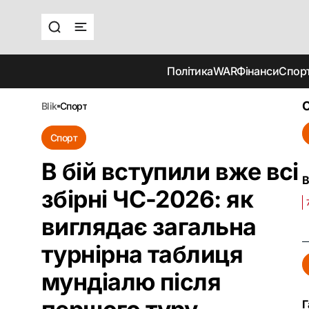
Політика
WAR
Фінанси
Спор
О
blik
спорт
Спорт
В бій вступили вже всі
В
збірні ЧС-2026: як
виглядає загальна
турнірна таблиця
мундіалю після
Г