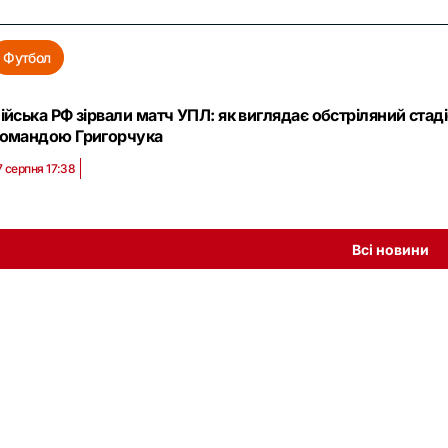
Футбол
ійська РФ зірвали матч УПЛ: як виглядає обстріляний ста
омандою Григорчука
7 серпня 17:38
Всі новини