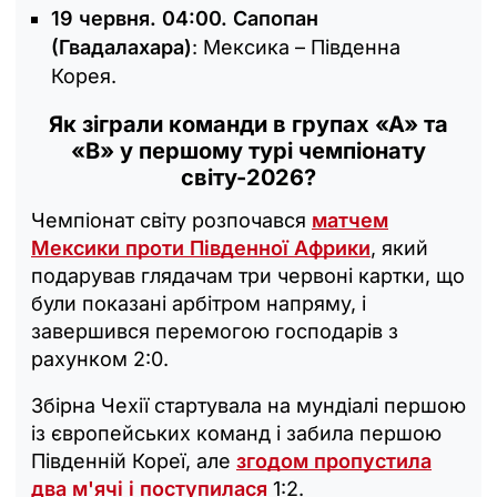
19 червня. 04:00. Сапопан
(Гвадалахара)
: Мексика – Південна
Корея.
Як зіграли команди в групах «А» та
«B» у першому турі чемпіонату
світу-2026?
Чемпіонат світу розпочався
матчем
Мексики проти Південної Африки
, який
подарував глядачам три червоні картки, що
були показані арбітром напряму, і
завершився перемогою господарів з
рахунком 2:0.
Збірна Чехії стартувала на мундіалі першою
із європейських команд і забила першою
Південній Кореї, але
згодом пропустила
два м'ячі і поступилася
1:2.