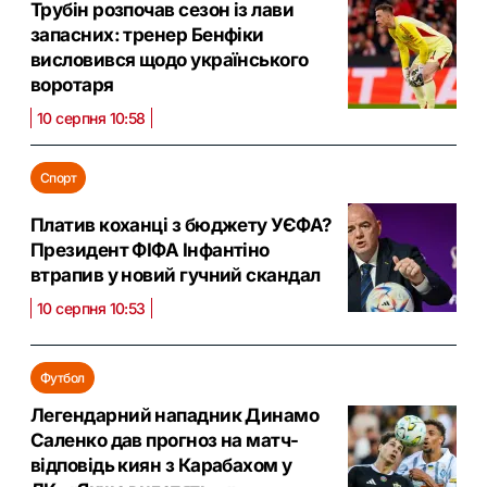
Трубін розпочав сезон із лави
запасних: тренер Бенфіки
висловився щодо українського
воротаря
10 серпня 10:58
Спорт
Платив коханці з бюджету УЄФА?
Президент ФІФА Інфантіно
втрапив у новий гучний скандал
10 серпня 10:53
Футбол
Легендарний нападник Динамо
Саленко дав прогноз на матч-
відповідь киян з Карабахом у