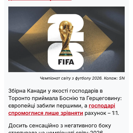
Чемпіонат світу з футболу 2026. Колаж: SN
Збірна Канади у якості господарів в
Торонто приймала Боснію та Герцеговину:
європейці забили першими, а
господарі
спромоглися лише зрівняти
рахунок – 1:1.
Досить сенсаційно з негативного боку
стартувала на чемпіонаті світу-2026