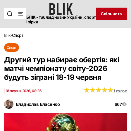
Спільнота
БЛІК - таблоїд новин України, спорт
і зірки
blik
спорт
Спорт
Другий тур набирає обертів: які
матчі чемпіонату світу-2026
будуть зіграні 18-19 червня
★
★
★
★
★
★
★
★
★
★
1 голос
18 червня 2026, 08:36
Владислав Власенко
667