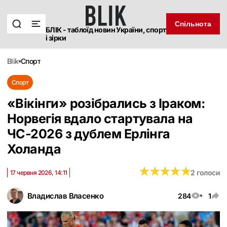
Спільнота
БЛІК - таблоїд новин України, спорт
і зірки
blik
спорт
Спорт
«Вікінги» розібрались з Іраком:
Норвегія вдало стартувала на
ЧС-2026 з дублем Ерлінга
Холанда
★
★
★
★
★
★
★
★
★
★
2 голоси
17 червня 2026, 14:11
Владислав Власенко
284
1