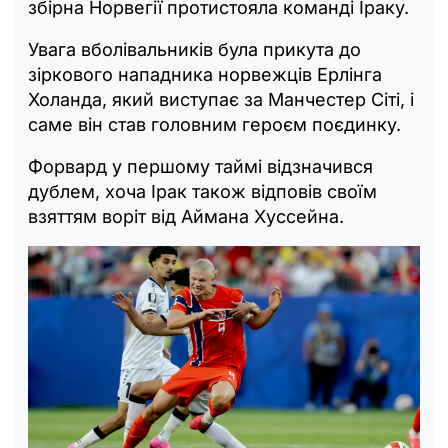
збірна Норвегії протистояла команді Іраку.
Увага вболівальників була прикута до
зіркового нападника норвежців Ерлінга
Холанда, який виступає за Манчестер Сіті, і
саме він став головним героєм поєдинку.
Форвард у першому таймі відзначився
дублем, хоча Ірак також відповів своїм
взяттям воріт від Аймана Хуссейна.