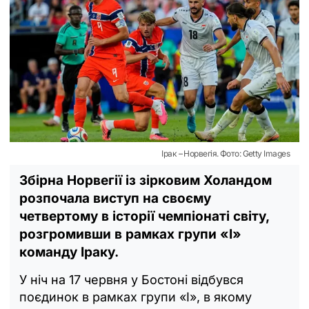
Ірак – Норвегія. Фото: Getty Images
Збірна Норвегії із зірковим Холандом
розпочала виступ на своєму
четвертому в історії чемпіонаті світу,
розгромивши в рамках групи «I»
команду Іраку.
У ніч на 17 червня у Бостоні відбувся
поєдинок в рамках групи «I», в якому