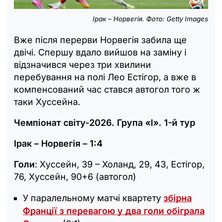
Ірак – Норвегія. Фото: Getty Images
Вже після перерви Норвегія забила ще
двічі. Спершу вдало вийшов на заміну і
відзначився через три хвилини
перебування на полі Лео Естігор, а вже в
компенсований час стався автогол того ж
таки Хуссейна.
Чемпіонат світу-2026. Група «I». 1-й тур
Ірак – Норвегія – 1:4
Голи
: Хуссейн, 39 – Холанд, 29, 43, Естігор,
76, Хуссейн, 90+6 (автогол)
У паралельному матчі квартету
збірна
Франції з перевагою у два голи обіграла