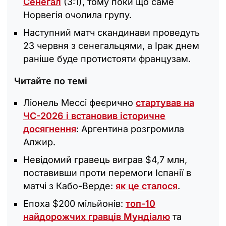
Сенегал
(3:1), тому поки що саме
Норвегія очолила групу.
Наступний матч скандинави проведуть
23 червня з сенегальцями, а Ірак днем
раніше буде протистояти французам.
Читайте по темі
Ліонель Мессі феєрично
стартував на
ЧС-2026 і встановив історичне
досягнення
: Аргентина розгромила
Алжир.
Невідомий гравець виграв $4,7 млн,
поставивши проти перемоги Іспанії в
матчі з Кабо-Верде:
як це сталося
.
Епоха $200 мільйонів:
топ-10
найдорожчих гравців Мундіалю
та