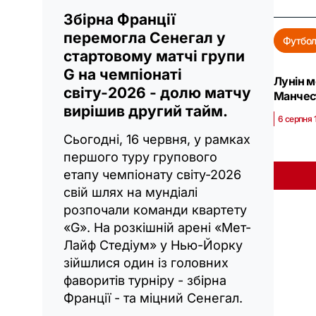
Збірна Франції
перемогла Сенегал у
Футбо
стартовому матчі групи
G на чемпіонаті
Лунін м
світу-2026 - долю матчу
Манчес
вирішив другий тайм.
6 серпня 
Сьогодні, 16 червня, у рамках
першого туру групового
етапу чемпіонату світу-2026
свій шлях на мундіалі
розпочали команди квартету
«G». На розкішній арені «Мет-
Лайф Стедіум» у Нью-Йорку
зійшлися один із головних
фаворитів турніру - збірна
Франції - та міцний Сенегал.