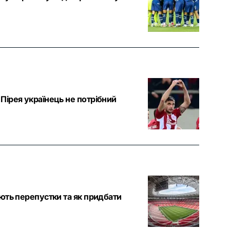
Пірея українець не потрібний
ють перепустки та як придбати