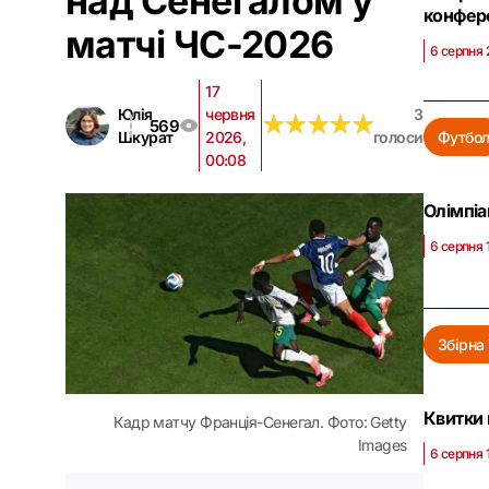
над Сенегалом у
конфер
матчі ЧС-2026
6 серпня 
17
Юлія
червня
3
★
★
★
★
★
★
★
★
★
★
569
Шкурат
2026,
голоси
Футбо
00:08
Олімпіа
6 серпня 
Збірна 
Квитки 
Кадр матчу Франція-Сенегал. Фото: Getty
Images
6 серпня 