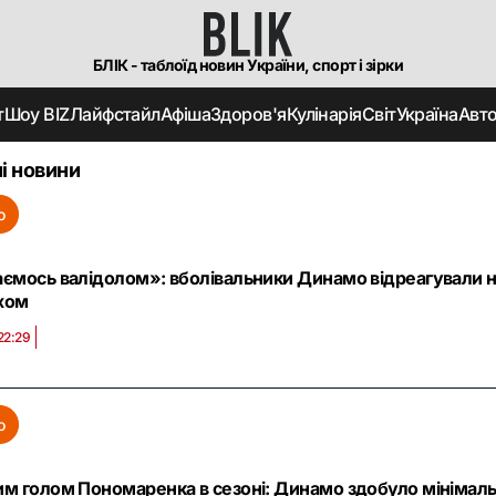
БЛІК - таблоїд новин України, спорт і зірки
т
Шоу BIZ
Лайфстайл
Афіша
Здоров'я
Кулінарія
Світ
Україна
Авт
і новини
о
ємось валідолом»: вболівальники Динамо відреагували н
хом
22:29
о
м голом Пономаренка в сезоні: Динамо здобуло мінімаль