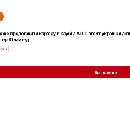
л
оже продовжити кар'єру в клубі з АПЛ: агент українця акт
тер Юнайтед
11:23
Всі новини