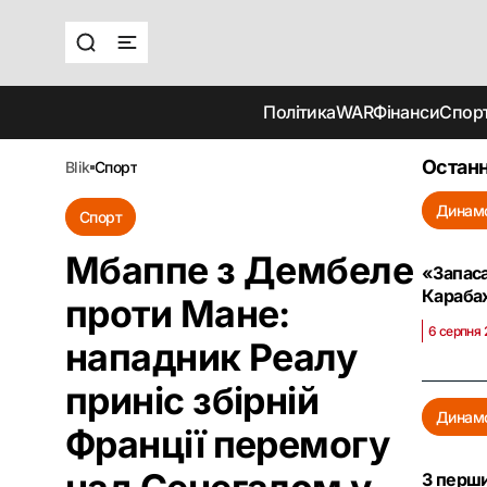
Політика
WAR
Фінанси
Спор
Останн
blik
спорт
Динам
Спорт
Мбаппе з Дембеле
«Запаса
Караба
проти Мане:
6 серпня 
нападник Реалу
приніс збірній
Динам
Франції перемогу
З перши