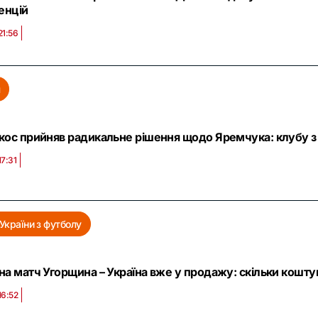
енцій
21:56
л
кос прийняв радикальне рішення щодо Яремчука: клубу з 
17:31
України з футболу
на матч Угорщина – Україна вже у продажу: скільки кошту
16:52