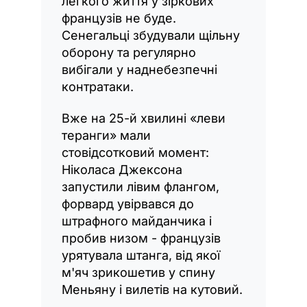
легкого життя у зіркових
французів не буде.
Сенегальці збудували щільну
оборону та регулярно
вибігали у наднебезпечні
контратаки.
Вже на 25-й хвилині «леви
теранги» мали
стовідсотковий момент:
Ніколаса Джексона
запустили лівим флангом,
форвард увірвався до
штрафного майданчика і
пробив низом - французів
урятувала штанга, від якої
м'яч зрикошетив у спину
Меньяну і вилетів на кутовий.