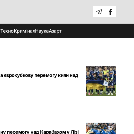
о
Техно
Кримінал
Наука
Азарт
а єврокубкову перемогу киян над
ну перемогу над Карабахом у Лізі