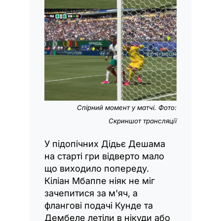
Спірний момент у матчі. Фото:
Скриншот трансляції
У підопічних Дідьє Дешама
на старті гри відверто мало
що виходило попереду.
Кіліан Мбаппе ніяк не міг
зачепитися за м'яч, а
флангові подачі Кунде та
Дембеле летіли в нікуди або