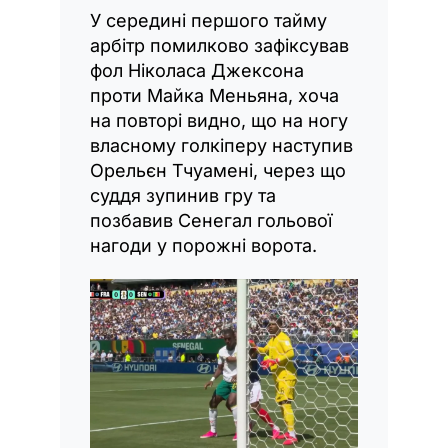
У середині першого тайму
арбітр помилково зафіксував
фол Ніколаса Джексона
проти Майка Меньяна, хоча
на повторі видно, що на ногу
власному голкіперу наступив
Орельєн Тчуамені, через що
суддя зупинив гру та
позбавив Сенегал гольової
нагоди у порожні ворота.