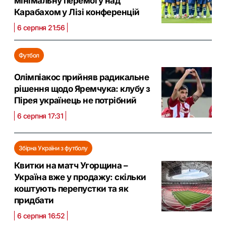
мінімальну перемогу над
Карабахом у Лізі конференцій
6 серпня 21:56
Футбол
Олімпіакос прийняв радикальне
рішення щодо Яремчука: клубу з
Пірея українець не потрібний
6 серпня 17:31
Збірна України з футболу
Квитки на матч Угорщина –
Україна вже у продажу: скільки
коштують перепустки та як
придбати
6 серпня 16:52