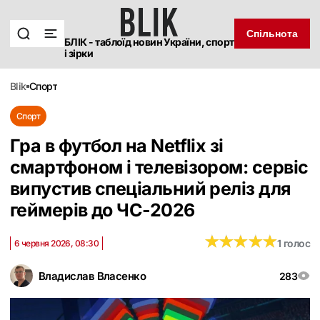
Спільнота
БЛІК - таблоїд новин України, спорт
і зірки
blik
спорт
Спорт
Гра в футбол на Netflix зі
смартфоном і телевізором: сервіс
випустив спеціальний реліз для
геймерів до ЧС-2026
★
★
★
★
★
★
★
★
★
★
1 голос
6 червня 2026, 08:30
Владислав Власенко
283