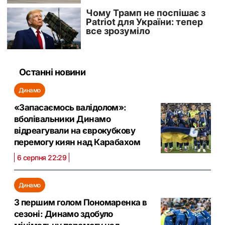
Останні новини
Динамо
«Запасаємось валідолом»:
вболівальники Динамо
відреагували на єврокубкову
перемогу киян над Карабахом
6 серпня 22:29
Динамо
З першим голом Пономаренка в
сезоні: Динамо здобуло