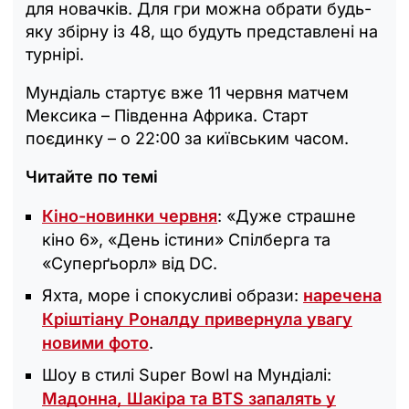
для новачків. Для гри можна обрати будь-
яку збірну із 48, що будуть представлені на
турнірі.
Мундіаль стартує вже 11 червня матчем
Мексика – Південна Африка. Старт
поєдинку – о 22:00 за київським часом.
Читайте по темі
Кіно-новинки червня
: «Дуже страшне
кіно 6», «День істини» Спілберга та
«Суперґьорл» від DC.
Яхта, море і спокусливі образи:
наречена
Кріштіану Роналду привернула увагу
новими фото
.
Шоу в стилі Super Bowl на Мундіалі:
Мадонна, Шакіра та BTS запалять у