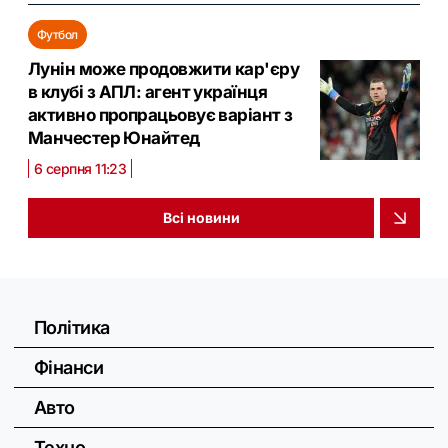
Футбол
Лунін може продовжити кар'єру
в клубі з АПЛ: агент українця
активно пропрацьовує варіант з
Манчестер Юнайтед
6 серпня 11:23
Всі новини
Політика
Фінанси
Авто
Техно