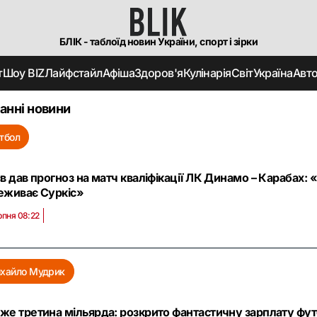
БЛІК - таблоїд новин України, спорт і зірки
т
Шоу BIZ
Лайфстайл
Афіша
Здоров'я
Кулінарія
Світ
Україна
Авт
анні новини
тбол
в дав прогноз на матч кваліфікації ЛК Динамо – Карабах: 
еживає Суркіс»
рпня 08:22
хайло Мудрик
же третина мільярда: розкрито фантастичну зарплату футб