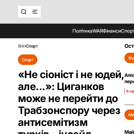
Політика
WAR
Фінанси
Спор
Ост
blik
спорт
Фу
Спорт
«Не сіоніст і не юдей,
Аліє
пер
але...»: Циганков
6 се
може не перейти до
Трабзонспору через
Ми
антисемітизм
Май