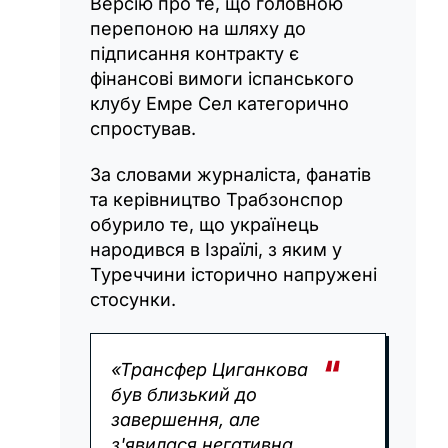
Версію про те, що головною
перепоною на шляху до
підписання контракту є
фінансові вимоги іспанського
клубу Емре Сел категорично
спростував.
За словами журналіста, фанатів
та керівництво Трабзонспор
обурило те, що українець
народився в Ізраїлі, з яким у
Туреччини історично напружені
стосунки.
«Трансфер Циганкова
був близький до
завершення, але
з'явилася негативна