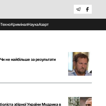
о
Техно
Кримінал
Наука
Азарт
«Чи не найбільше за результати
оліста збірної України Мудрика в