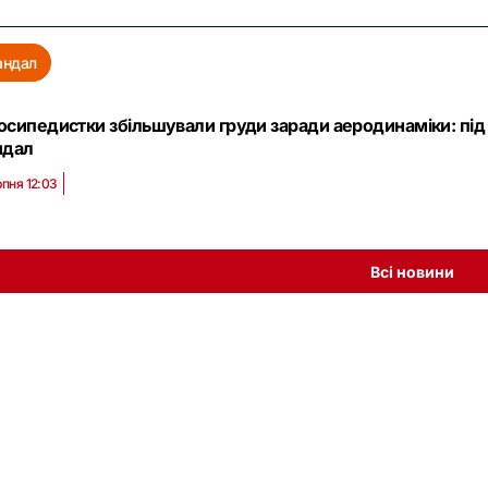
андал
осипедистки збільшували груди заради аеродинаміки: під
ндал
рпня 12:03
Всі новини