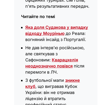
офіційних турнірах: сім голів,
п'ять результативних передач.
Читайте по темі
Яка доля Судакова у випадку
відходу Моурінью
до Реала:
вогняний інсайд з Португалії.
Не дав інтерв’ю російською,
але святкував з
Сафоновим:
Кварацхелія
неоднозначно повівся
після
перемоги в ЛЧ.
З футбольної мапи
зникне
клуб
, що вигравав Кубок
України: він не отримав
ліцензію й втратить
професійний статус.