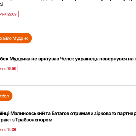
сі
рпня 22:09
хайло Мудрик
бек Мудрика не врятував Челсі: українець повернувся на
рпня 16:58
тбол
аїнці Малиновський та Батагов отримали зіркового партне
тракт з Трабзонспором
рпня 14:06