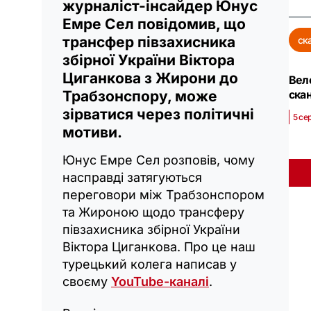
журналіст-інсайдер Юнус
Емре Сел повідомив, що
трансфер півзахисника
ск
збірної України Віктора
Циганкова з Жирони до
Вел
ска
Трабзонспору, може
зірватися через політичні
5 се
мотиви.
Юнус Емре Сел розповів, чому
насправді затягуються
переговори між Трабзонспором
та Жироною щодо трансферу
півзахисника збірної України
Віктора Циганкова. Про це наш
турецький колега написав у
своєму
YouTube-каналі
.