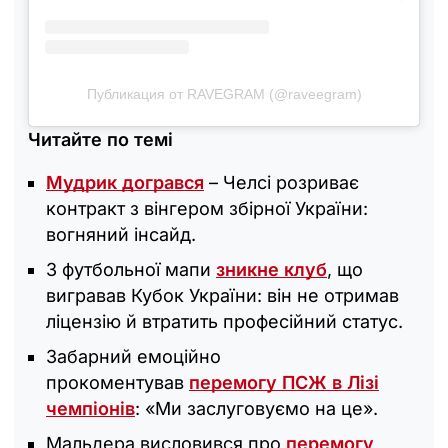
Публикация от RAVEGRAM (@raveegram)
Читайте по темі
Мудрик догрався
– Челсі розриває
контракт з вінгером збірної України:
вогняний інсайд.
З футбольної мапи
зникне клуб
, що
вигравав Кубок України: він не отримав
ліцензію й втратить професійний статус.
Забарний емоційно
прокоментував
перемогу ПСЖ в Лізі
чемпіонів
: «Ми заслуговуємо на це».
Мальдера висловився про
перемогу