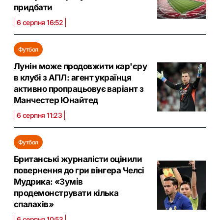
придбати
6 серпня 16:52
Футбол
Лунін може продовжити кар'єру
в клубі з АПЛ: агент українця
активно пропрацьовує варіант з
Манчестер Юнайтед
6 серпня 11:23
Футбол
Британські журналісти оцінили
повернення до гри вінгера Челсі
Мудрика: «Зумів
продемонструвати кілька
спалахів»
6 серпня 10:53