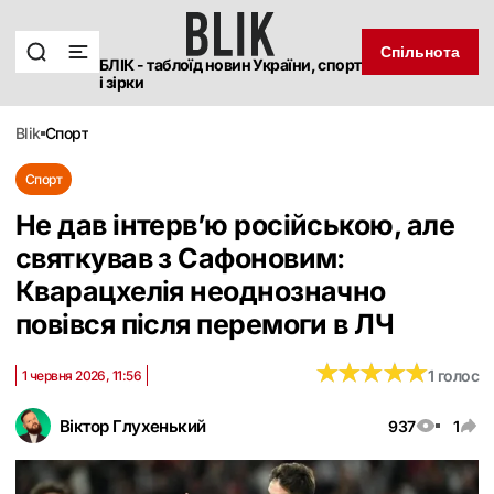
Спільнота
БЛІК - таблоїд новин України, спорт
і зірки
blik
спорт
Спорт
Не дав інтерв’ю російською, але
святкував з Сафоновим:
Кварацхелія неоднозначно
повівся після перемоги в ЛЧ
★
★
★
★
★
★
★
★
★
★
1 голос
1 червня 2026, 11:56
Віктор Глухенький
937
1