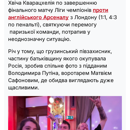
Хвіча Кварацхелія по завершенню
фінального матчу Ліги чемпіонів
проти
англійського Арсеналу
з Лондону (1:1, 4:3
по пенальті), святкуючи перемогу
паризької команди, потрапив у
неоднозначну ситуацію.
Річ у тому, що грузинський півзахисник,
частину батьківщину якого окупувала
Росія, зробив спільне фото з підданим
Володимира Путіна, воротарем Матвієм
Сафоновим, де обидва виглядають дуже
щасливими.