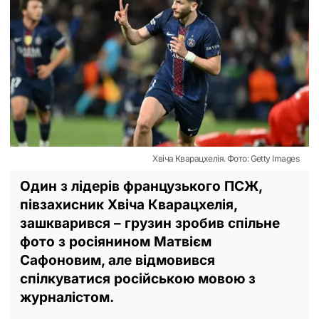
Хвіча Кварацхелія. Фото: Gettу Images
Один з лідерів французького ПСЖ,
півзахисник Хвіча Кварацхелія,
зашкварився – грузин зробив спільне
фото з росіянином Матвієм
Сафоновим, але відмовився
спілкуватися російською мовою з
журналістом.