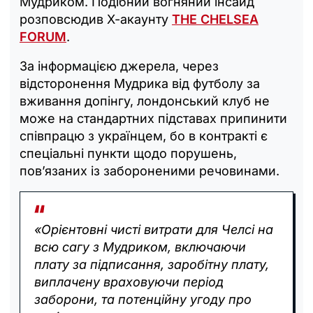
Мудриком. Подібний вогняний інсайд
розповсюдив Х-акаунту
THE CHELSEA
FORUM
.
За інформацією джерела, через
відсторонення Мудрика від футболу за
вживання допінгу, лондонський клуб не
може на стандартних підставах припинити
співпрацю з українцем, бо в контракті є
спеціальні пункти щодо порушень,
пов’язаних із забороненими речовинами.
«Орієнтовні чисті витрати для Челсі на
всю сагу з Мудриком, включаючи
плату за підписання, заробітну плату,
виплачену враховуючи період
заборони, та потенційну угоду про