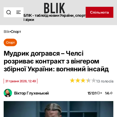
Спільнота
БЛІК - таблоїд новин України, спорт
і зірки
blik
спорт
Спорт
Мудрик догрався – Челсі
розриває контракт з вінгером
збірної України: вогняний інсайд
★
★
★
★
★
★
★
★
★
★
13 голосів
31 травня 2026, 12:49
Віктор Глухенький
15131
14