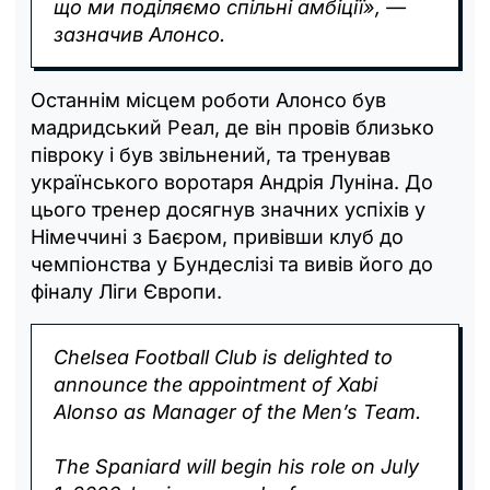
що ми поділяємо спільні амбіції», —
зазначив Алонсо.
Останнім місцем роботи Алонсо був
мадридський Реал, де він провів близько
півроку і був звільнений, та тренував
українського воротаря Андрія Луніна. До
цього тренер досягнув значних успіхів у
Німеччині з Баєром, привівши клуб до
чемпіонства у Бундеслізі та вивів його до
фіналу Ліги Європи.
Chelsea Football Club is delighted to
announce the appointment of Xabi
Alonso as Manager of the Men’s Team.
The Spaniard will begin his role on July