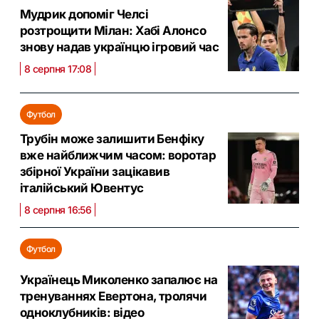
Мудрик допоміг Челсі
розтрощити Мілан: Хабі Алонсо
знову надав українцю ігровий час
8 серпня 17:08
Футбол
Трубін може залишити Бенфіку
вже найближчим часом: воротар
збірної України зацікавив
італійський Ювентус
8 серпня 16:56
Футбол
Українець Миколенко запалює на
тренуваннях Евертона, тролячи
одноклубників: відео