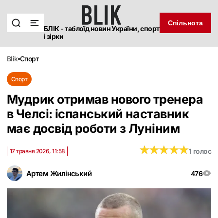
Спільнота
БЛІК - таблоїд новин України, спорт
і зірки
blik
спорт
Спорт
Мудрик отримав нового тренера
в Челсі: іспанський наставник
має досвід роботи з Луніним
★
★
★
★
★
★
★
★
★
★
1 голос
17 травня 2026, 11:58
Артем Жилінський
476